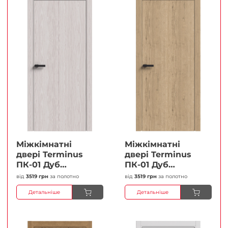
Міжкімнатні
Міжкімнатні
двері Terminus
двері Terminus
ПК-01 Дуб
ПК-01 Дуб
перлиний Глухі
класичний Глухі
від
3519 грн
за полотно
від
3519 грн
за полотно
Плівка
Плівка
Детальніше
Детальніше