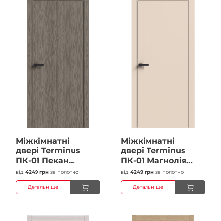
Міжкімнатні
Міжкімнатні
двері Terminus
двері Terminus
ПК-01 Пекан
ПК-01 Магнолія
Глухі Плівка
Глухі Плівка
від
4249 грн
за полотно
від
4249 грн
за полотно
Детальніше
Детальніше