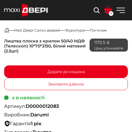
0
Maxi Двері Салон дверей
Фурнітура
Погонаж
Лиштва плоска з крилом 50/40 МДФ
1172.5 ₴
(Телескоп) 10*70*2150, Білий матовий
Ціну уточнюйте
(2.5шт)
Додати до кошика
Замовити дзвінок
є в наявності
Артикул:
D0000012083
Виробник:
Darumi
Гарантія
1 рік