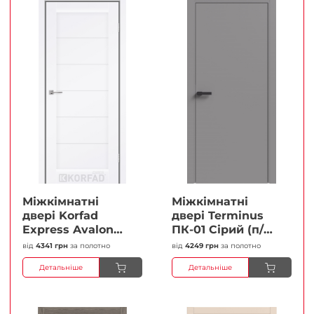
Міжкімнатні
Міжкімнатні
двері Korfad
двері Terminus
Express Avalon
ПК-01 Сірий (п/п)
Білий мат
Глухі Плівка
від
4341 грн
за полотно
від
4249 грн
за полотно
Кристал
Детальніше
Детальніше
Антискретч
Плівка