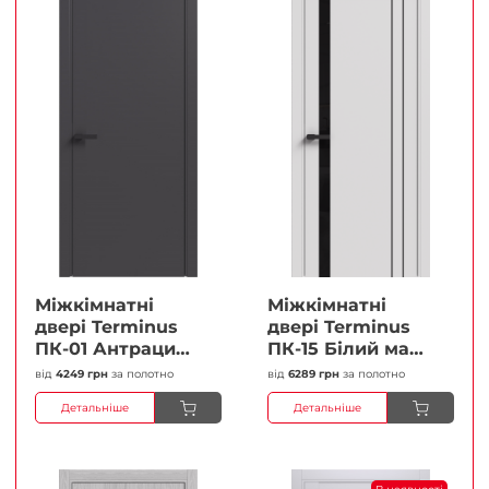
Міжкімнатні
Міжкімнатні
двері Terminus
двері Terminus
ПК-01 Антрацит
ПК-15 Білий мат
(п/п) Глухі
(Термінус) Чорне
від
4249 грн
за полотно
від
6289 грн
за полотно
Плівка
скло Плівка
Детальніше
Детальніше