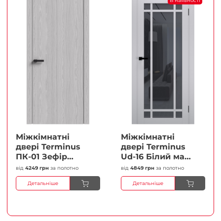
В наявності
Міжкімнатні
Міжкімнатні
двері Terminus
двері Terminus
ПК-01 Зефір
Ud-16 Білий мат
Глухі Плівка
(Термінус) Сатин
від
4249 грн
за полотно
від
4849 грн
за полотно
білий Плівка
Детальніше
Детальніше