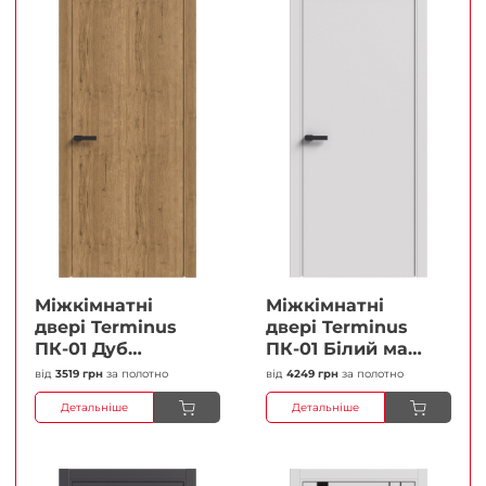
Міжкімнатні
Міжкімнатні
двері Terminus
двері Terminus
ПК-01 Дуб
ПК-01 Білий мат
античний Глухі
(Термінус) Глухі
від
3519 грн
за полотно
від
4249 грн
за полотно
Плівка
Плівка
Детальніше
Детальніше