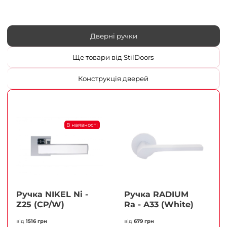
Дверні ручки
Ще товари від StilDoors
Конструкція дверей
В наявності
Ручка NIKEL Ni -
Ручка RADIUM
Z25 (CP/W)
Ra - A33 (White)
від
1516 грн
від
679 грн