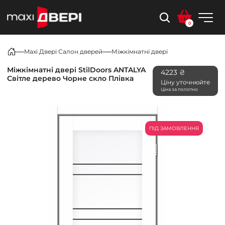
0
Maxi Двері Салон дверей
Міжкімнатні двері
Міжкімнатні двері StilDoors ANTALYA
4223 ₴
Світле дерево Чорне скло Плівка
Ціну уточнюйте
Ціна за полотно
ПІД ЗАМОВЛЕННЯ