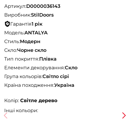
Артикул:
D0000036143
Виробник:
StilDoors
Гарантія
1 рік
Модель:
ANTALYA
Стиль:
Модерн
Скло:
Чорне скло
Тип покриття:
Плівка
Елементи декорування:
Скло
Група кольорів:
Світло сірі
Країна походження:
Україна
Колір:
Світле дерево
Інші кольори: