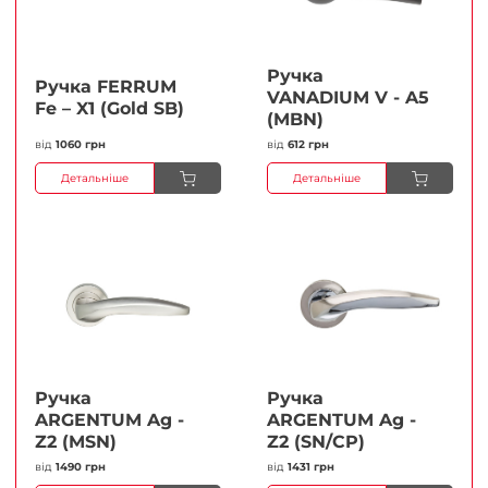
Ручка
Ручка FERRUМ
VANADIUM V - A5
Fe – X1 (Gold SB)
(MBN)
від
1060 грн
від
612 грн
Детальніше
Детальніше
Ручка
Ручка
ARGENTUM Ag -
ARGENTUM Ag -
Z2 (MSN)
Z2 (SN/CP)
від
1490 грн
від
1431 грн