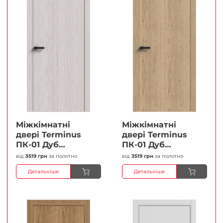
Міжкімнатні
Міжкімнатні
двері Terminus
двері Terminus
ПК-01 Дуб
ПК-01 Дуб
перлиний Глухі
класичний Глухі
від
3519 грн
за полотно
від
3519 грн
за полотно
Плівка
Плівка
Детальніше
Детальніше