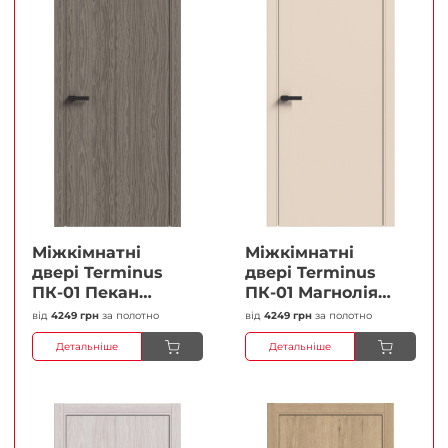
Міжкімнатні
Міжкімнатні
двері Terminus
двері Terminus
ПК-01 Пекан
ПК-01 Магнолія
Глухі Плівка
Глухі Плівка
від
4249 грн
за полотно
від
4249 грн
за полотно
Детальніше
Детальніше