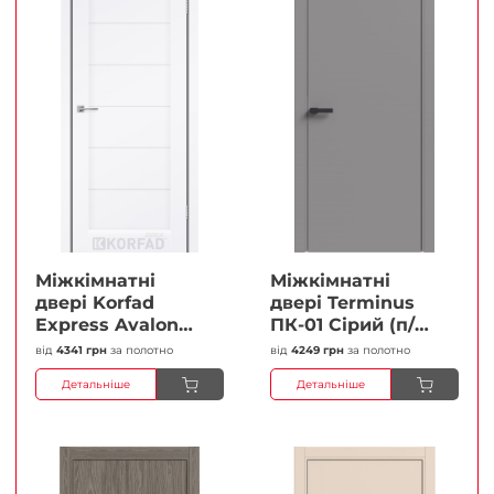
Міжкімнатні
Міжкімнатні
двері Korfad
двері Terminus
Express Avalon
ПК-01 Сірий (п/п)
Білий мат
Глухі Плівка
від
4341 грн
за полотно
від
4249 грн
за полотно
Кристал
Детальніше
Детальніше
Антискретч
Плівка