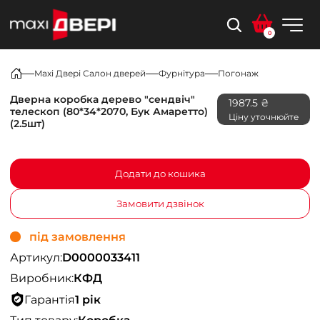
0
Maxi Двері Салон дверей
Фурнітура
Погонаж
Дверна коробка дерево "сендвіч"
1987.5 ₴
телескоп (80*34*2070, Бук Амаретто)
Ціну уточнюйте
(2.5шт)
Додати до кошика
Замовити дзвінок
під замовлення
Артикул:
D0000033411
Виробник:
КФД
Гарантія
1 рік