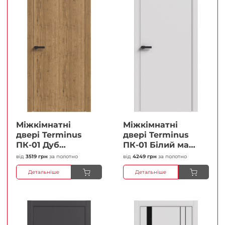
Міжкімнатні
Міжкімнатні
двері Terminus
двері Terminus
ПК-01 Дуб
ПК-01 Білий мат
античний Глухі
(Термінус) Глухі
від
3519 грн
за полотно
від
4249 грн
за полотно
Плівка
Плівка
Детальніше
Детальніше