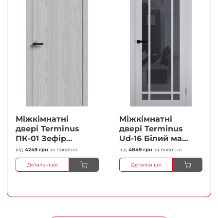
Міжкімнатні
Міжкімнатні
двері Terminus
двері Terminus
ПК-01 Зефір
Ud-16 Білий мат
Глухі Плівка
(Термінус) Сатин
від
4249 грн
за полотно
від
4849 грн
за полотно
білий Плівка
Детальніше
Детальніше