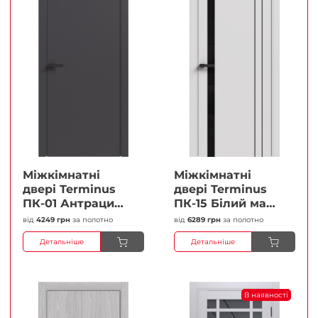
Міжкімнатні
Міжкімнатні
двері Terminus
двері Terminus
ПК-01 Антрацит
ПК-15 Білий мат
(п/п) Глухі
(Термінус) Чорне
від
4249 грн
за полотно
від
6289 грн
за полотно
Плівка
скло Плівка
Детальніше
Детальніше
В наявності