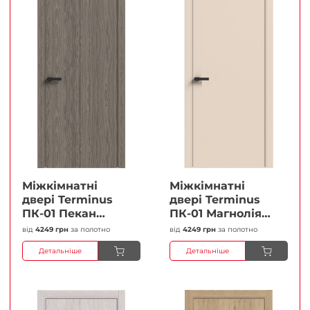
Міжкімнатні
Міжкімнатні
двері Terminus
двері Terminus
ПК-01 Пекан
ПК-01 Магнолія
Глухі Плівка
Глухі Плівка
від
4249 грн
за полотно
від
4249 грн
за полотно
Детальніше
Детальніше