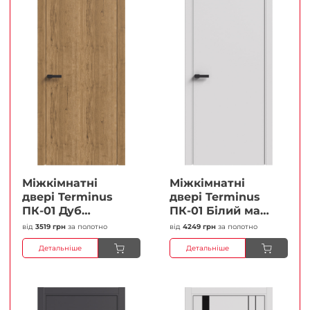
Міжкімнатні
Міжкімнатні
двері Terminus
двері Terminus
ПК-01 Дуб
ПК-01 Білий мат
античний Глухі
(Термінус) Глухі
від
3519 грн
за полотно
від
4249 грн
за полотно
Плівка
Плівка
Детальніше
Детальніше