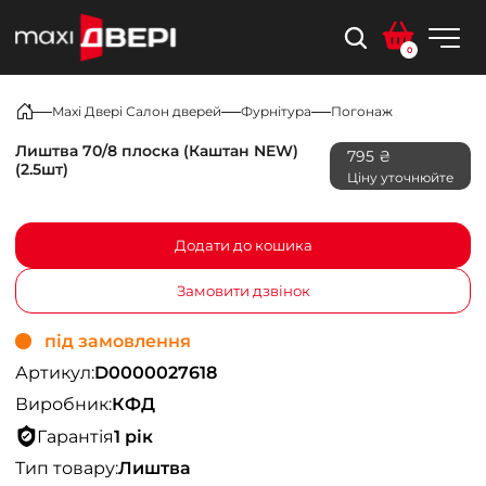
0
Maxi Двері Салон дверей
Фурнітура
Погонаж
Лиштва 70/8 плоска (Каштан NEW)
795 ₴
(2.5шт)
Ціну уточнюйте
Додати до кошика
Замовити дзвінок
під замовлення
Артикул:
D0000027618
Виробник:
КФД
Гарантія
1 рік
Тип товару:
Лиштва