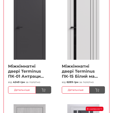
Міжкімнатні
Міжкімнатні
двері Terminus
двері Terminus
ПК-01 Антрацит
ПК-15 Білий мат
(п/п) Глухі
(Термінус) Чорне
від
4249 грн
за полотно
від
6289 грн
за полотно
Плівка
скло Плівка
Детальніше
Детальніше
В наявності