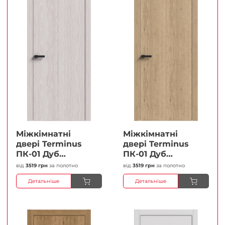
Міжкімнатні
Міжкімнатні
двері Terminus
двері Terminus
ПК-01 Дуб
ПК-01 Дуб
перлиний Глухі
класичний Глухі
від
3519 грн
за полотно
від
3519 грн
за полотно
Плівка
Плівка
Детальніше
Детальніше