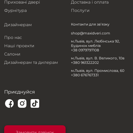
Приховані двері
Доставка і оплата
Фурнітура
Послуги
Дизайнерам
Контакти для зв’язку
shop@maxidveri.com
Про нас
м.Львів, вул. Любінська 92,
Наші проекти
Будинок меблів
+38 0979797108
Салони
м.Львів, вул. В. Великого, 10в
Дизайнерам та дилерам
+380 961322202
м.Львів, вул. Промислова, 60
+380 676767331
Приєднуйся
Замовити дзвінок