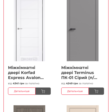
Міжкімнатні
Міжкімнатні
двері Korfad
двері Terminus
Express Avalon
ПК-01 Сірий (п/п)
Білий мат
Глухі Плівка
від
4341 грн
за полотно
від
4249 грн
за полотно
Кристал
Детальніше
Детальніше
Антискретч
Плівка