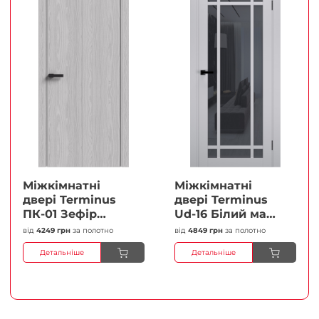
Міжкімнатні
Міжкімнатні
двері Terminus
двері Terminus
ПК-01 Зефір
Ud-16 Білий мат
Глухі Плівка
(Термінус) Сатин
від
4249 грн
за полотно
від
4849 грн
за полотно
білий Плівка
Детальніше
Детальніше