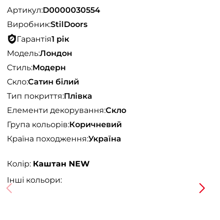
Артикул:
D0000030554
Виробник:
StilDoors
Гарантія
1 рік
Модель:
Лондон
Стиль:
Модерн
Скло:
Сатин білий
Тип покриття:
Плівка
Елементи декорування:
Скло
Група кольорів:
Коричневий
Країна походження:
Україна
Колір:
Каштан NEW
Інші кольори: