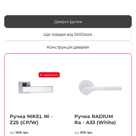
Дверні ручки
Ще товари від StilDoors
Конструкція дверей
В наявності
Ручка NIKEL Ni -
Ручка RADIUM
Z25 (CP/W)
Ra - A33 (White)
від
1516 грн
від
679 грн