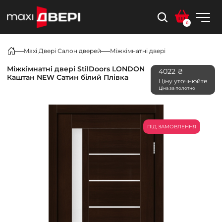
0
Maxi Двері Салон дверей
Міжкімнатні двері
Міжкімнатні двері StilDoors LONDON
4022 ₴
Каштан NEW Сатин білий Плівка
Ціну уточнюйте
Ціна за полотно
ПІД ЗАМОВЛЕННЯ