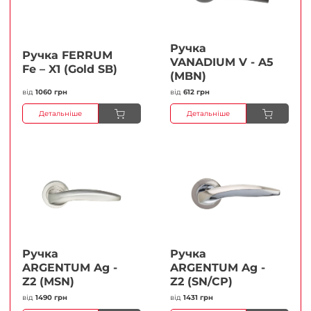
Ручка
Ручка FERRUМ
VANADIUM V - A5
Fe – X1 (Gold SB)
(MBN)
від
1060 грн
від
612 грн
Детальніше
Детальніше
Ручка
Ручка
ARGENTUM Ag -
ARGENTUM Ag -
Z2 (MSN)
Z2 (SN/CP)
від
1490 грн
від
1431 грн