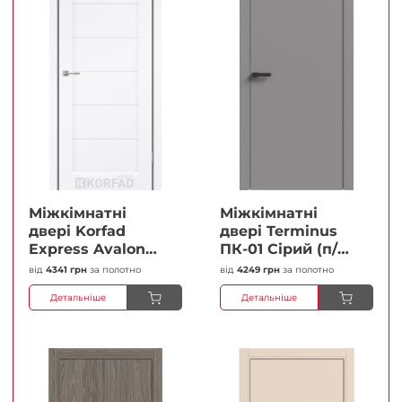
Міжкімнатні
Міжкімнатні
двері Korfad
двері Terminus
Express Avalon
ПК-01 Сірий (п/п)
Білий мат
Глухі Плівка
від
4341 грн
за полотно
від
4249 грн
за полотно
Кристал
Детальніше
Детальніше
Антискретч
Плівка