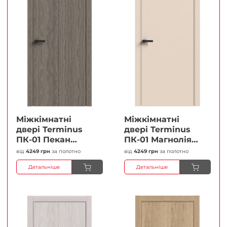
Міжкімнатні
Міжкімнатні
двері Terminus
двері Terminus
ПК-01 Пекан
ПК-01 Магнолія
Глухі Плівка
Глухі Плівка
від
4249 грн
за полотно
від
4249 грн
за полотно
Детальніше
Детальніше