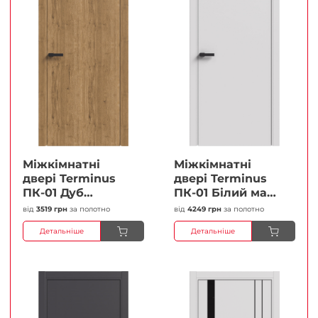
Міжкімнатні
Міжкімнатні
двері Terminus
двері Terminus
ПК-01 Дуб
ПК-01 Білий мат
античний Глухі
(Термінус) Глухі
від
3519 грн
за полотно
від
4249 грн
за полотно
Плівка
Плівка
Детальніше
Детальніше