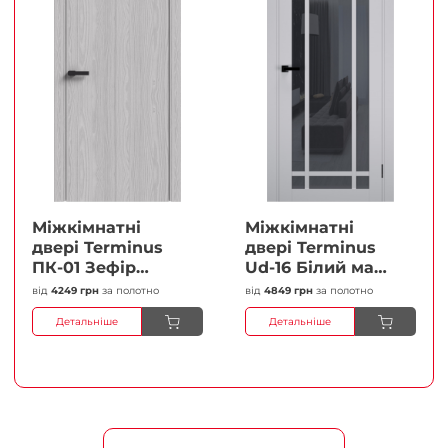
Міжкімнатні
Міжкімнатні
двері Terminus
двері Terminus
ПК-01 Зефір
Ud-16 Білий мат
Глухі Плівка
(Термінус) Сатин
від
4249 грн
за полотно
від
4849 грн
за полотно
білий Плівка
Детальніше
Детальніше