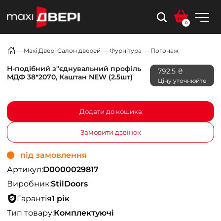
0
Maxi Двері Салон дверей
Фурнітура
Погонаж
Н-подібний з"єднувальний профіль
792.5 ₴
МДФ 38*2070, Каштан NEW (2.5шт)
Ціну уточнюйте
Додати до кошика
Замовити дзвінок
під замовлення
Артикул:
D0000029817
Виробник:
StilDoors
Гарантія
1 рік
Тип товару:
Комплектуючі