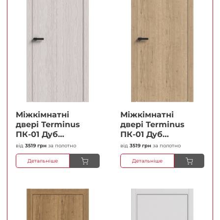
Міжкімнатні
Міжкімнатні
двері Terminus
двері Terminus
ПК-01 Дуб
ПК-01 Дуб
перлиний Глухі
класичний Глухі
від
3519 грн
за полотно
від
3519 грн
за полотно
Плівка
Плівка
Детальніше
Детальніше