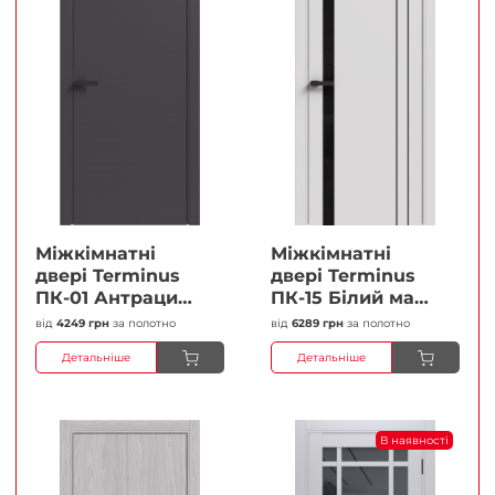
Міжкімнатні
Міжкімнатні
двері Terminus
двері Terminus
ПК-01 Антрацит
ПК-15 Білий мат
(п/п) Глухі
(Термінус) Чорне
від
4249 грн
за полотно
від
6289 грн
за полотно
Плівка
скло Плівка
Детальніше
Детальніше
В наявності