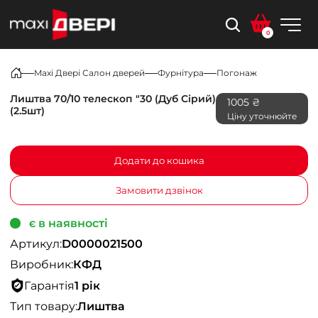
0
Maxi Двері Салон дверей
Фурнітура
Погонаж
Лиштва 70/10 телескоп "30 (Дуб Сірий)
1005 ₴
(2.5шт)
Ціну уточнюйте
Додати до кошика
Замовити дзвінок
є в наявності
Артикул:
D0000021500
Виробник:
КФД
Гарантія
1 рік
Тип товару:
Лиштва