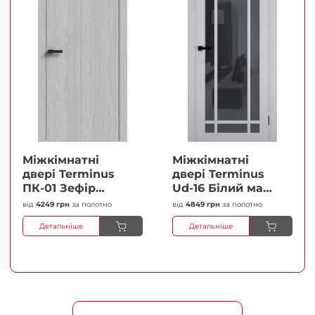
Міжкімнатні
Міжкімнатні
двері Terminus
двері Terminus
ПК-01 Зефір
Ud-16 Білий мат
Глухі Плівка
(Термінус) Сатин
від
4249 грн
за полотно
від
4849 грн
за полотно
білий Плівка
Детальніше
Детальніше