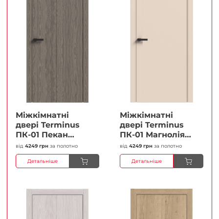
Міжкімнатні
Міжкімнатні
двері Terminus
двері Terminus
ПК-01 Пекан
ПК-01 Магнолія
Глухі Плівка
Глухі Плівка
від
4249 грн
за полотно
від
4249 грн
за полотно
Детальніше
Детальніше