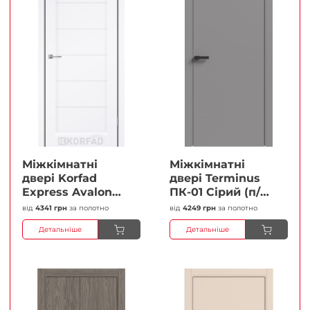
Міжкімнатні
Міжкімнатні
двері Korfad
двері Terminus
Express Avalon
ПК-01 Сірий (п/п)
Білий мат
Глухі Плівка
від
4341 грн
за полотно
від
4249 грн
за полотно
Кристал
Детальніше
Детальніше
Антискретч
Плівка