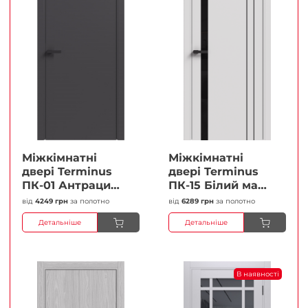
Міжкімнатні
Міжкімнатні
двері Terminus
двері Terminus
ПК-01 Антрацит
ПК-15 Білий мат
(п/п) Глухі
(Термінус) Чорне
від
4249 грн
за полотно
від
6289 грн
за полотно
Плівка
скло Плівка
Детальніше
Детальніше
В наявності