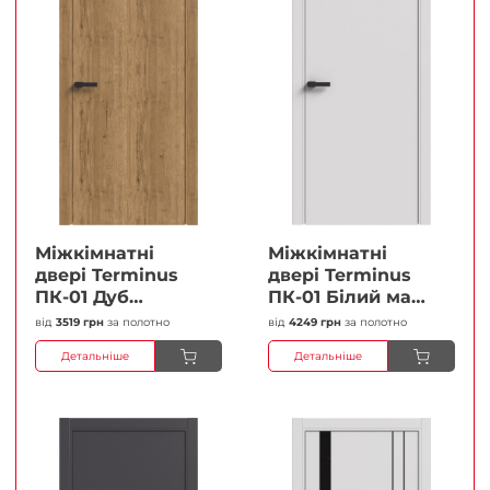
Міжкімнатні
Міжкімнатні
двері Terminus
двері Terminus
ПК-01 Дуб
ПК-01 Білий мат
античний Глухі
(Термінус) Глухі
від
3519 грн
за полотно
від
4249 грн
за полотно
Плівка
Плівка
Детальніше
Детальніше