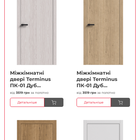
Міжкімнатні
Міжкімнатні
двері Terminus
двері Terminus
ПК-01 Дуб
ПК-01 Дуб
перлиний Глухі
класичний Глухі
від
3519 грн
за полотно
від
3519 грн
за полотно
Плівка
Плівка
Детальніше
Детальніше