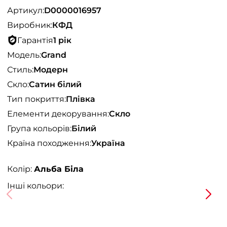
Артикул:
D0000016957
Виробник:
КФД
Гарантія
1 рік
Модель:
Grand
Стиль:
Модерн
Скло:
Сатин білий
Тип покриття:
Плівка
Елементи декорування:
Скло
Група кольорів:
Білий
Країна походження:
Україна
Колір:
Альба Біла
Інші кольори: