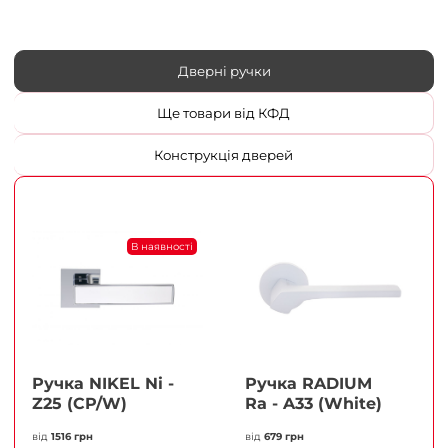
Дверні ручки
Ще товари від КФД
Конструкція дверей
В наявності
Ручка NIKEL Ni -
Ручка RADIUM
Z25 (CP/W)
Ra - A33 (White)
від
1516 грн
від
679 грн