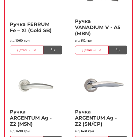
Ручка
Ручка FERRUМ
VANADIUM V - A5
Fe – X1 (Gold SB)
(MBN)
від
1060 грн
від
612 грн
Детальніше
Детальніше
Ручка
Ручка
ARGENTUM Ag -
ARGENTUM Ag -
Z2 (MSN)
Z2 (SN/CP)
від
1490 грн
від
1431 грн