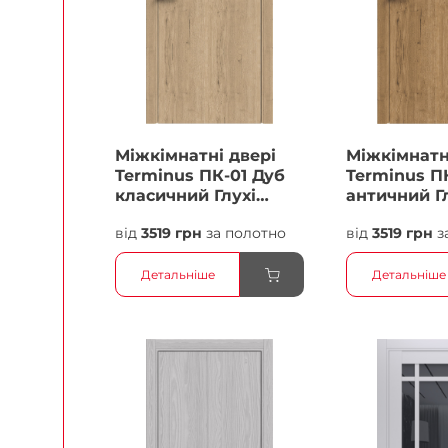
Міжкімнатні двері
Міжкімнатн
Terminus ПК-01 Дуб
Terminus П
класичний Глухі
античний Г
Плівка
Плівка
від
3519 грн
за полотно
від
3519 грн
з
Детальніше
Детальніше