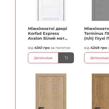
Міжкімнатні двері
Міжкімнатн
Korfad Express
Terminus П
Avalon Білий мат
(п/п) Глухі 
Кристал Антискретч
від
4341 грн
за полотно
від
4249 грн
Плівка
Детальніше
Детальніше