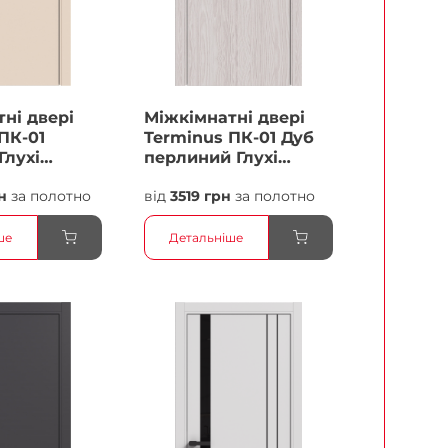
ні двері
Міжкімнатні двері
ПК-01
Terminus ПК-01 Дуб
Глухі
перлиний Глухі
Плівка
н
за полотно
від
3519 грн
за полотно
ше
Детальніше