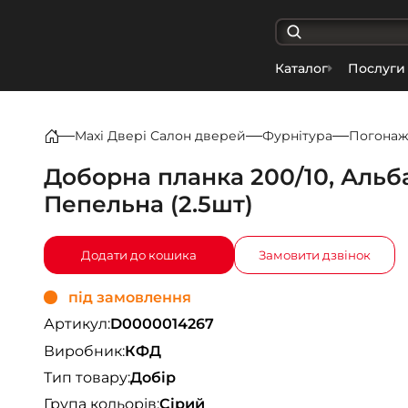
Каталог
Послуги
Maxi Двері Салон дверей
Фурнітура
Погона
Доборна планка 200/10, Альб
Пепельна (2.5шт)
Додати до кошика
Замовити дзвінок
під замовлення
Артикул:
D0000014267
Виробник:
КФД
Тип товару:
Добір
Група кольорів:
Сірий