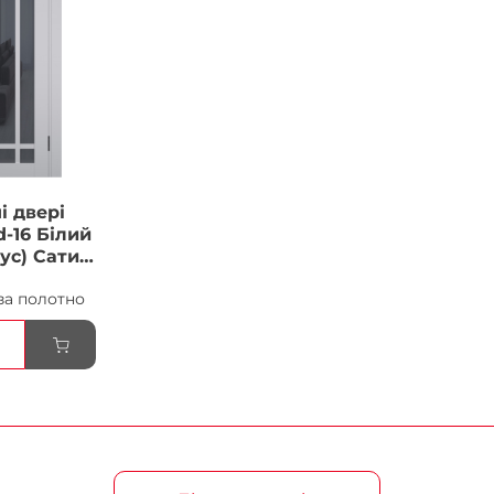
і двері
-16 Білий
ус) Сатин
ка
за полотно