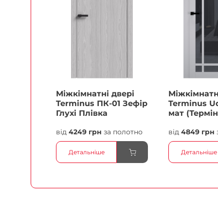
Міжкімнатні двері
Міжкімнатн
Terminus ПК-01 Зефір
Terminus Ud
Глухі Плівка
мат (Термін
білий Плів
від
4249 грн
за полотно
від
4849 грн
Детальніше
Детальніше