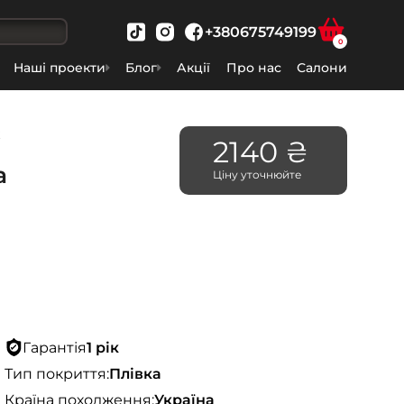
+380675749199
0
Наші проекти
Блог
Акції
Про нас
Салони
ж
2140 ₴
а
Ціну уточнюйте
Гарантія
1 рік
Тип покриття:
Плівка
Країна походження:
Україна