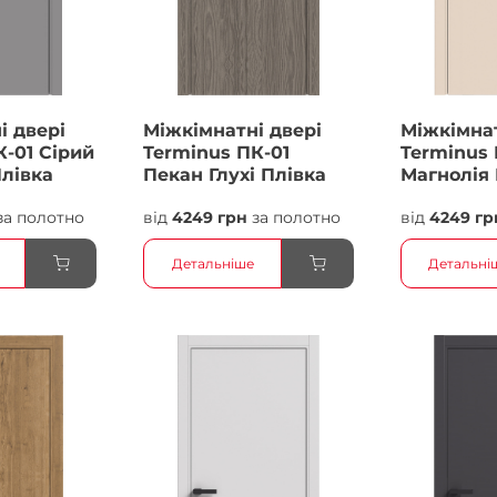
і двері
Міжкімнатні двері
Міжкімнат
К-01 Сірий
Terminus ПК-01
Terminus 
Плівка
Пекан Глухі Плівка
Магнолія 
Плівка
за полотно
від
4249 грн
за полотно
від
4249 гр
Детальніше
Детальні