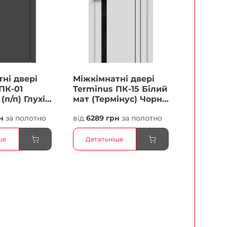
ні двері
Міжкімнатні двері
ПК-01
Terminus ПК-15 Білий
(п/п) Глухі
мат (Термінус) Чорне
скло Плівка
н
за полотно
від
6289 грн
за полотно
ше
Детальніше