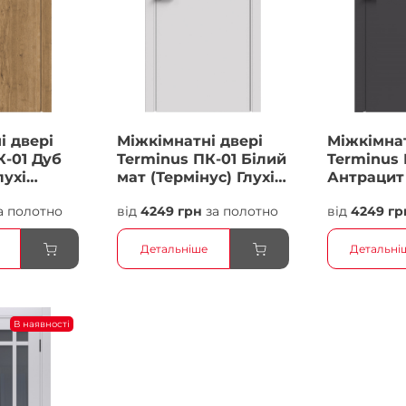
і двері
Міжкімнатні двері
Міжкімнат
К-01 Дуб
Terminus ПК-01 Білий
Terminus 
лухі
мат (Термінус) Глухі
Антрацит 
Плівка
Плівка
а полотно
від
4249 грн
за полотно
від
4249 гр
Детальніше
Детальні
В наявності