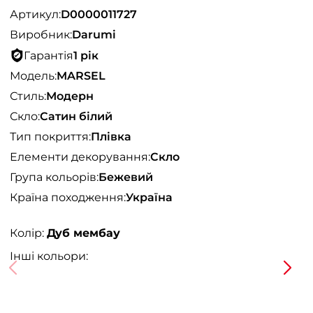
Артикул:
D0000011727
Виробник:
Darumi
Гарантія
1 рік
Модель:
MARSEL
Стиль:
Модерн
Скло:
Сатин білий
Тип покриття:
Плівка
Елементи декорування:
Скло
Група кольорів:
Бежевий
Країна походження:
Україна
Колір:
Дуб мембау
Інші кольори: