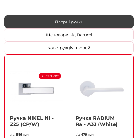
Дверні ручки
Ще товари від Darumi
Конструкція дверей
В наявності
Ручка NIKEL Ni -
Ручка RADIUM
Z25 (CP/W)
Ra - A33 (White)
від
1516 грн
від
679 грн