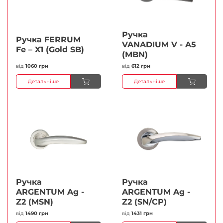
Ручка
Ручка FERRUМ
VANADIUM V - A5
Fe – X1 (Gold SB)
(MBN)
від
1060 грн
від
612 грн
Детальніше
Детальніше
Ручка
Ручка
ARGENTUM Ag -
ARGENTUM Ag -
Z2 (MSN)
Z2 (SN/CP)
від
1490 грн
від
1431 грн