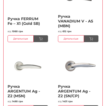
Ручка
Ручка FERRUМ
VANADIUM V - A5
Fe – X1 (Gold SB)
(MBN)
від
1060 грн
від
612 грн
Детальніше
Детальніше
Ручка
Ручка
ARGENTUM Ag -
ARGENTUM Ag -
Z2 (MSN)
Z2 (SN/CP)
від
1490 грн
від
1431 грн