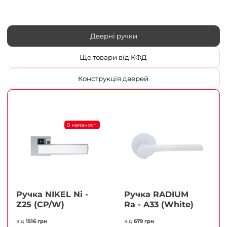
Дверні ручки
Ще товари від КФД
Конструкція дверей
В наявності
Ручка NIKEL Ni -
Ручка RADIUM
Z25 (CP/W)
Ra - A33 (White)
від
1516 грн
від
679 грн