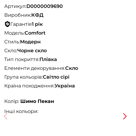
Артикул:
D0000009690
Виробник:
КФД
Гарантія
1 рік
Модель:
Comfort
Стиль:
Модерн
Скло:
Чорне скло
Тип покриття:
Плівка
Елементи декорування:
Скло
Група кольорів:
Світло сірі
Країна походження:
Україна
Колір:
Шимо Пекан
Інші кольори: