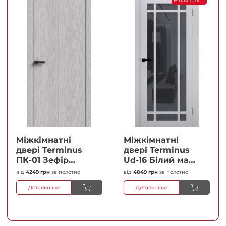
В наявності
Міжкімнатні
Міжкімнатні
двері Terminus
двері Terminus
ПК-01 Зефір
Ud-16 Білий мат
Глухі Плівка
(Термінус) Сатин
від
4249 грн
за полотно
від
4849 грн
за полотно
білий Плівка
Детальніше
Детальніше