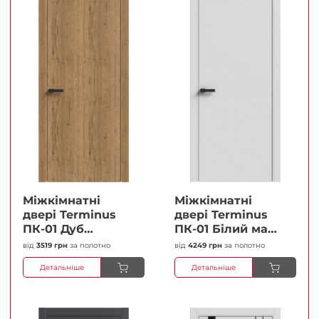
Міжкімнатні
Міжкімнатні
двері Terminus
двері Terminus
ПК-01 Дуб
ПК-01 Білий мат
античний Глухі
(Термінус) Глухі
від
3519 грн
за полотно
від
4249 грн
за полотно
Плівка
Плівка
Детальніше
Детальніше