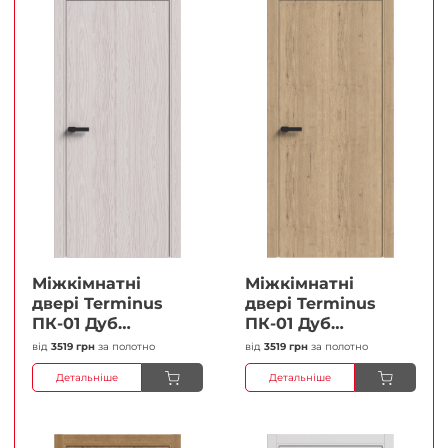
Міжкімнатні
Міжкімнатні
двері Terminus
двері Terminus
ПК-01 Дуб
ПК-01 Дуб
перлиний Глухі
класичний Глухі
від
3519 грн
за полотно
від
3519 грн
за полотно
Плівка
Плівка
Детальніше
Детальніше