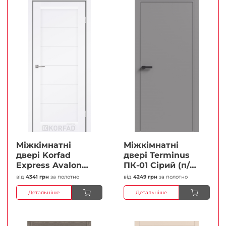
Міжкімнатні
Міжкімнатні
двері Korfad
двері Terminus
Express Avalon
ПК-01 Сірий (п/п)
Білий мат
Глухі Плівка
від
4341 грн
за полотно
від
4249 грн
за полотно
Кристал
Детальніше
Детальніше
Антискретч
Плівка