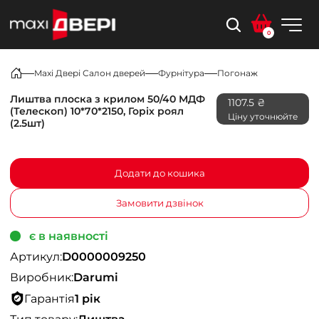
0
Maxi Двері Салон дверей
Фурнітура
Погонаж
Лиштва плоска з крилом 50/40 МДФ
1107.5 ₴
(Телескоп) 10*70*2150, Горіх роял
Ціну уточнюйте
(2.5шт)
Додати до кошика
Замовити дзвінок
є в наявності
Артикул:
D0000009250
Виробник:
Darumi
Гарантія
1 рік