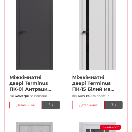
Міжкімнатні
Міжкімнатні
двері Terminus
двері Terminus
ПК-01 Антрацит
ПК-15 Білий мат
(п/п) Глухі
(Термінус) Чорне
від
4249 грн
за полотно
від
6289 грн
за полотно
Плівка
скло Плівка
Детальніше
Детальніше
В наявності