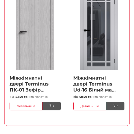
Міжкімнатні
Міжкімнатні
двері Terminus
двері Terminus
ПК-01 Зефір
Ud-16 Білий мат
Глухі Плівка
(Термінус) Сатин
від
4249 грн
за полотно
від
4849 грн
за полотно
білий Плівка
Детальніше
Детальніше