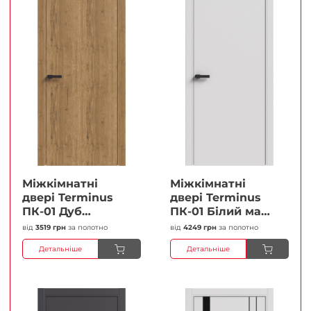
Міжкімнатні
Міжкімнатні
двері Terminus
двері Terminus
ПК-01 Дуб
ПК-01 Білий мат
античний Глухі
(Термінус) Глухі
від
3519 грн
за полотно
від
4249 грн
за полотно
Плівка
Плівка
Детальніше
Детальніше