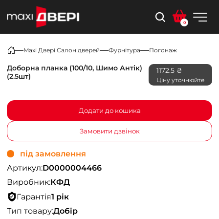
0
Maxi Двері Салон дверей
Фурнітура
Погонаж
Доборна планка (100/10, Шимо Антік)
1172.5 ₴
(2.5шт)
Ціну уточнюйте
Додати до кошика
Замовити дзвінок
під замовлення
Артикул:
D0000004466
Виробник:
КФД
Гарантія
1 рік
Тип товару:
Добір