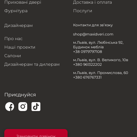
Приховані двері
Доставка і оплата
Фурнітура
Послуги
Дизайнерам
Контакти для зв’язку
shop@maxidveri.com
Про нас
м.Львів, вул. Любінська 92,
Наші проекти
Будинок меблів
+38 0979797108
Салони
м.Львів, вул. В. Великого, 10в
Дизайнерам та дилерам
+380 961322202
м.Львів, вул. Промислова, 60
+380 676767331
Приєднуйся
Замовити дзвінок