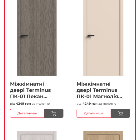
Міжкімнатні
Міжкімнатні
двері Terminus
двері Terminus
ПК-01 Пекан
ПК-01 Магнолія
Глухі Плівка
Глухі Плівка
від
4249 грн
за полотно
від
4249 грн
за полотно
Детальніше
Детальніше