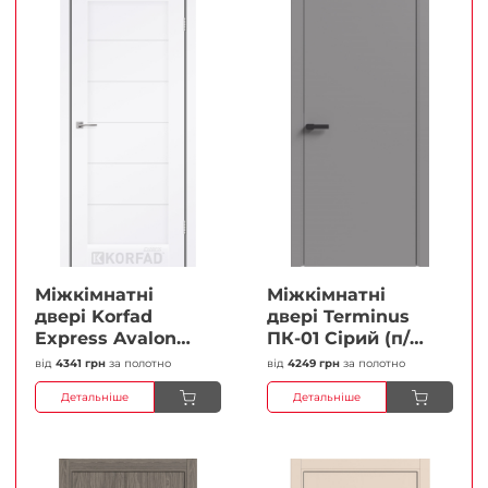
Міжкімнатні
Міжкімнатні
двері Korfad
двері Terminus
Express Avalon
ПК-01 Сірий (п/п)
Білий мат
Глухі Плівка
від
4341 грн
за полотно
від
4249 грн
за полотно
Кристал
Детальніше
Детальніше
Антискретч
Плівка