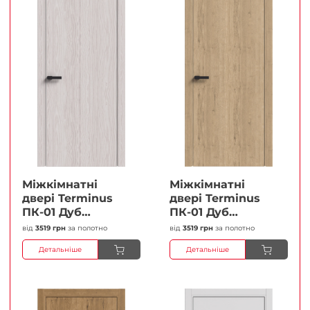
Міжкімнатні
Міжкімнатні
двері Terminus
двері Terminus
ПК-01 Дуб
ПК-01 Дуб
перлиний Глухі
класичний Глухі
від
3519 грн
за полотно
від
3519 грн
за полотно
Плівка
Плівка
Детальніше
Детальніше