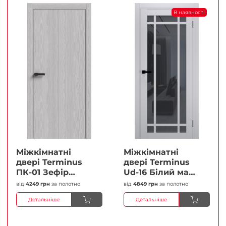
В наявності
Міжкімнатні
Міжкімнатні
двері Terminus
двері Terminus
ПК-01 Зефір
Ud-16 Білий мат
Глухі Плівка
(Термінус) Сатин
від
4249 грн
за полотно
від
4849 грн
за полотно
білий Плівка
Детальніше
Детальніше