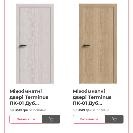
Міжкімнатні
Міжкімнатні
двері Terminus
двері Terminus
ПК-01 Дуб
ПК-01 Дуб
перлиний Глухі
класичний Глухі
від
3519 грн
за полотно
від
3519 грн
за полотно
Плівка
Плівка
Детальніше
Детальніше