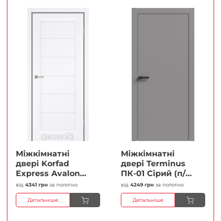
Міжкімнатні
Міжкімнатні
двері Korfad
двері Terminus
Express Avalon
ПК-01 Сірий (п/п)
Білий мат
Глухі Плівка
від
4341 грн
за полотно
від
4249 грн
за полотно
Кристал
Детальніше
Детальніше
Антискретч
Плівка