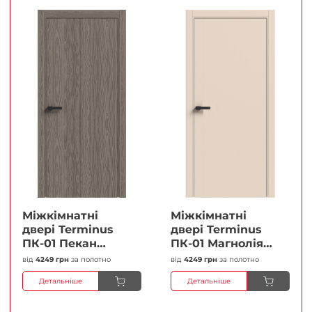
Міжкімнатні
Міжкімнатні
двері Terminus
двері Terminus
ПК-01 Пекан
ПК-01 Магнолія
Глухі Плівка
Глухі Плівка
від
4249 грн
за полотно
від
4249 грн
за полотно
Детальніше
Детальніше