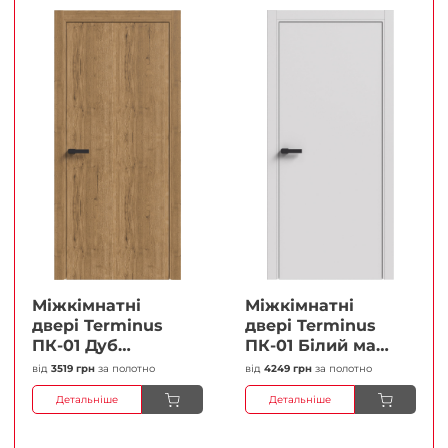
Міжкімнатні
Міжкімнатні
двері Terminus
двері Terminus
ПК-01 Дуб
ПК-01 Білий мат
античний Глухі
(Термінус) Глухі
від
3519 грн
за полотно
від
4249 грн
за полотно
Плівка
Плівка
Детальніше
Детальніше