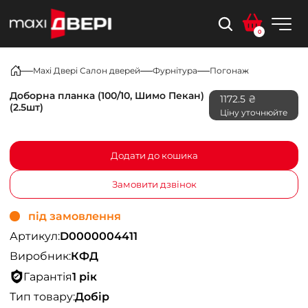
0
Maxi Двері Салон дверей
Фурнітура
Погонаж
Доборна планка (100/10, Шимо Пекан)
1172.5 ₴
(2.5шт)
Ціну уточнюйте
Додати до кошика
Замовити дзвінок
під замовлення
Артикул:
D0000004411
Виробник:
КФД
Гарантія
1 рік
Тип товару:
Добір