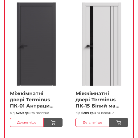
Міжкімнатні
Міжкімнатні
двері Terminus
двері Terminus
ПК-01 Антрацит
ПК-15 Білий мат
(п/п) Глухі
(Термінус) Чорне
від
4249 грн
за полотно
від
6289 грн
за полотно
Плівка
скло Плівка
Детальніше
Детальніше