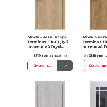
Міжкімнатні двері
Міжкімнатн
Terminus ПК-01 Дуб
Terminus П
класичний Глухі
античний Г
Плівка
Плівка
від
3519 грн
за полотно
від
3519 грн
з
Детальніше
Детальніше