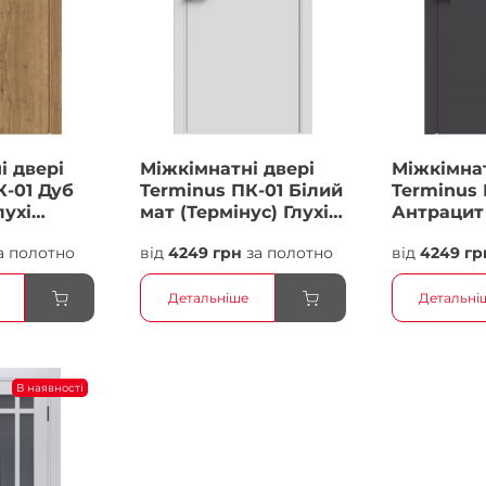
і двері
Міжкімнатні двері
Міжкімнат
К-01 Дуб
Terminus ПК-01 Білий
Terminus 
лухі
мат (Термінус) Глухі
Антрацит 
Плівка
Плівка
а полотно
від
4249 грн
за полотно
від
4249 гр
Детальніше
Детальні
В наявності