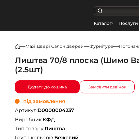
Каталог
Послуги
Maxi Двері Салон дверей
Фурнітура
Погона
Лиштва 70/8 плоска (Шимо Ва
(2.5шт)
Додати до кошика
Замовити дзвінок
під замовлення
Артикул:
D0000004237
Виробник:
КФД
Тип товару:
Лиштва
Група кольорів:
Бежевий