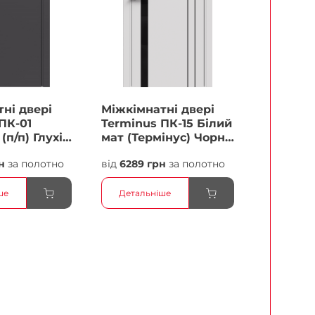
ні двері
Міжкімнатні двері
ПК-01
Terminus ПК-15 Білий
(п/п) Глухі
мат (Термінус) Чорне
скло Плівка
н
за полотно
від
6289 грн
за полотно
ше
Детальніше