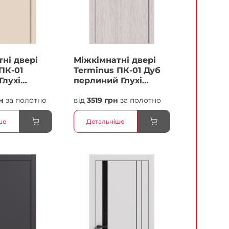
ні двері
Міжкімнатні двері
ПК-01
Terminus ПК-01 Дуб
Глухі
перлиний Глухі
Плівка
н
за полотно
від
3519 грн
за полотно
ше
Детальніше