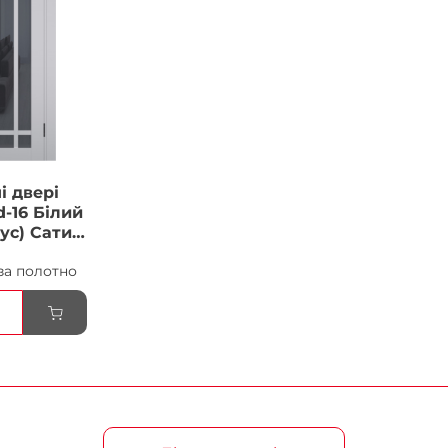
і двері
-16 Білий
ус) Сатин
ка
за полотно