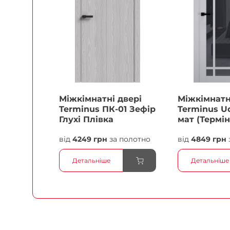
Міжкімнатні двері
Міжкімнатн
Terminus ПК-01 Зефір
Terminus Ud
Глухі Плівка
мат (Термін
білий Плів
від
4249 грн
за полотно
від
4849 грн
Детальніше
Детальніше