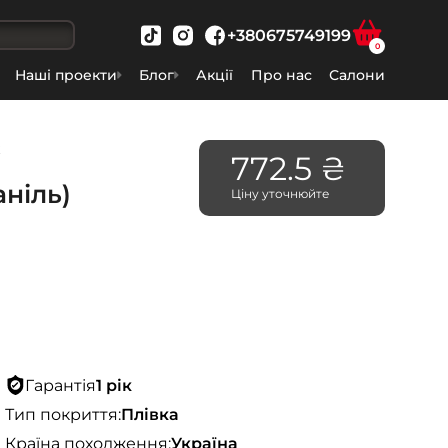
+380675749199
0
Наші проекти
Блог
Акції
Про нас
Салони
ж
772.5 ₴
ніль)
Ціну уточнюйте
Гарантія
1 рік
Тип покриття:
Плівка
Країна походження:
Україна