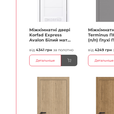
Міжкімнатні двері
Міжкімнатн
Korfad Express
Terminus П
Avalon Білий мат
(п/п) Глухі 
Кристал Антискретч
від
4341 грн
за полотно
від
4249 грн
Плівка
Детальніше
Детальніше