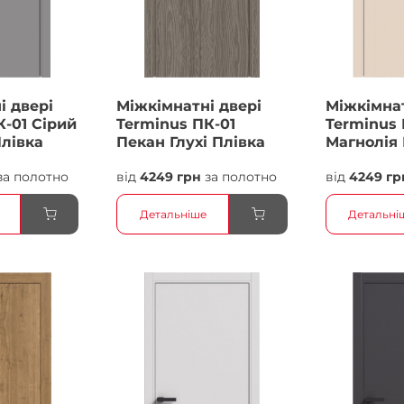
і двері
Міжкімнатні двері
Міжкімнат
К-01 Сірий
Terminus ПК-01
Terminus 
Плівка
Пекан Глухі Плівка
Магнолія 
Плівка
за полотно
від
4249 грн
за полотно
від
4249 гр
Детальніше
Детальні