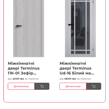
Міжкімнатні
Міжкімнатні
двері Terminus
двері Terminus
ПК-01 Зефір
Ud-16 Білий мат
Глухі Плівка
(Термінус) Сатин
від
4249 грн
за полотно
від
4849 грн
за полотно
білий Плівка
Детальніше
Детальніше