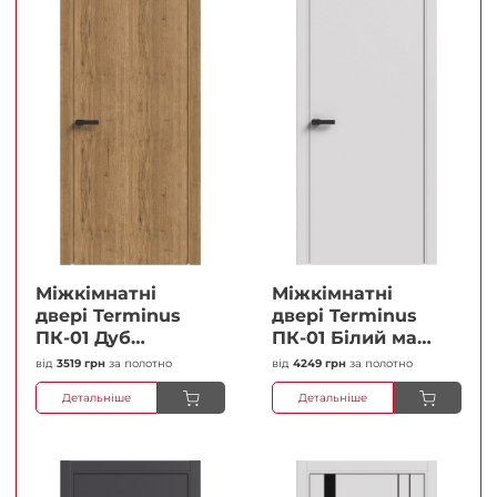
Міжкімнатні
Міжкімнатні
двері Terminus
двері Terminus
ПК-01 Дуб
ПК-01 Білий мат
античний Глухі
(Термінус) Глухі
від
3519 грн
за полотно
від
4249 грн
за полотно
Плівка
Плівка
Детальніше
Детальніше