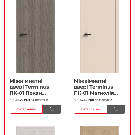
Міжкімнатні
Міжкімнатні
двері Terminus
двері Terminus
ПК-01 Пекан
ПК-01 Магнолія
Глухі Плівка
Глухі Плівка
від
4249 грн
за полотно
від
4249 грн
за полотно
Детальніше
Детальніше