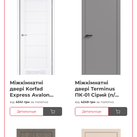
Міжкімнатні
Міжкімнатні
двері Korfad
двері Terminus
Express Avalon
ПК-01 Сірий (п/п)
Білий мат
Глухі Плівка
від
4341 грн
за полотно
від
4249 грн
за полотно
Кристал
Детальніше
Детальніше
Антискретч
Плівка