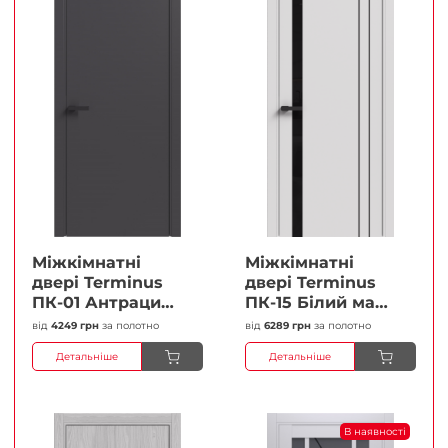
Міжкімнатні
Міжкімнатні
двері Terminus
двері Terminus
ПК-01 Антрацит
ПК-15 Білий мат
(п/п) Глухі
(Термінус) Чорне
від
4249 грн
за полотно
від
6289 грн
за полотно
Плівка
скло Плівка
Детальніше
Детальніше
В наявності