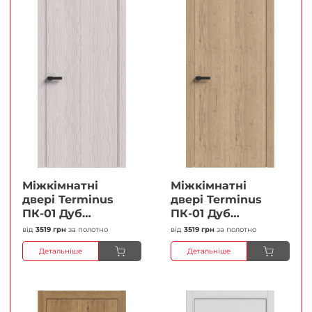
Міжкімнатні
Міжкімнатні
двері Terminus
двері Terminus
ПК-01 Дуб
ПК-01 Дуб
перлиний Глухі
класичний Глухі
від
3519 грн
за полотно
від
3519 грн
за полотно
Плівка
Плівка
Детальніше
Детальніше