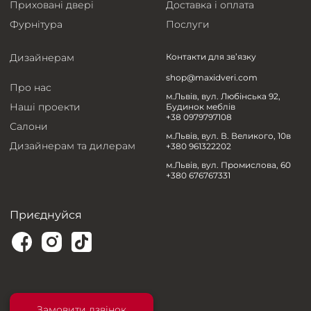
Приховані двері
Доставка і оплата
Фурнітура
Послуги
Дизайнерам
Контакти для зв’язку
shop@maxidveri.com
Про нас
м.Львів, вул. Любінська 92,
Наші проекти
Будинок меблів
+38 0979797108
Салони
м.Львів, вул. В. Великого, 10в
Дизайнерам та дилерам
+380 961322202
м.Львів, вул. Промислова, 60
+380 676767331
Приєднуйся
Замовити дзвінок