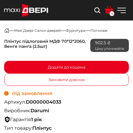
0
Maxi Двері Салон дверей
Фурнітура
Погонаж
Плінтус підлоговий МДФ 70*12*2060,
902.5 ₴
Венге панга (2.5шт)
Ціну уточнюйте
Додати до кошика
Замовити дзвінок
під замовлення
Артикул:
D0000004033
Виробник:
Darumi
Гарантія
1 рік
Тип товару:
Плінтус