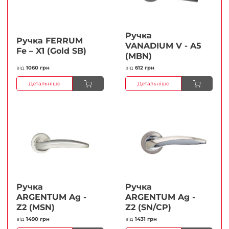
Ручка
Ручка FERRUМ
VANADIUM V - A5
Fe – X1 (Gold SB)
(MBN)
від
1060 грн
від
612 грн
Детальніше
Детальніше
Ручка
Ручка
ARGENTUM Ag -
ARGENTUM Ag -
Z2 (MSN)
Z2 (SN/CP)
від
1490 грн
від
1431 грн