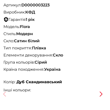
Артикул:
D0000003223
Виробник:
КФД
Гарантія
1 рік
Модель:
Flora
Стиль:
Модерн
Скло:
Сатин білий
Тип покриття:
Плівка
Елементи декорування:
Скло
Група кольорів:
Сірий
Країна походження:
Україна
Колір:
Дуб Скандинавський
Інші кольори: