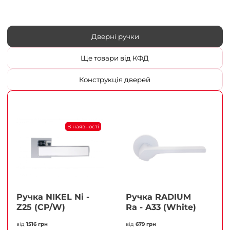
Дверні ручки
Ще товари від КФД
Конструкція дверей
В наявності
Ручка NIKEL Ni -
Ручка RADIUM
Z25 (CP/W)
Ra - A33 (White)
від
1516 грн
від
679 грн