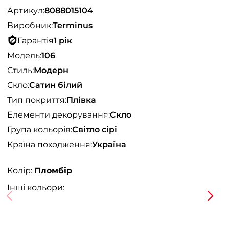
Артикул:
8088015104
Виробник:
Terminus
Гарантія
1 рік
Модель:
106
Стиль:
Модерн
Скло:
Сатин білий
Тип покриття:
Плівка
Елементи декорування:
Скло
Група кольорів:
Світло сірі
Країна походження:
Україна
Колір:
Пломбір
Інші кольори: