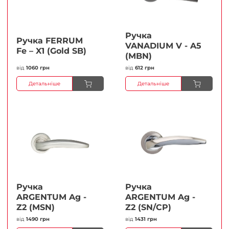
Ручка
Ручка FERRUМ
VANADIUM V - A5
Fe – X1 (Gold SB)
(MBN)
від
1060 грн
від
612 грн
Детальніше
Детальніше
Ручка
Ручка
ARGENTUM Ag -
ARGENTUM Ag -
Z2 (MSN)
Z2 (SN/CP)
від
1490 грн
від
1431 грн