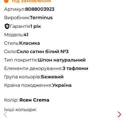
під замовлення
Артикул:
8088003923
Виробник:
Terminus
Гарантія
1 рік
Модель:
41
Стиль:
Класика
Скло:
Скло сатин білий №3
Тип покриття:
Шпон натуральний
Елементи декорування:
З тафлями
Група кольорів:
Бежевий
Країна походження:
Україна
Колір:
Ясен Crema
Інші кольори: