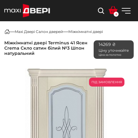
0
Maxi Двері Салон дверей
Міжкімнатні двері
Міжкімнатні двері Terminus 41 Ясен
14269 ₴
Crema Скло сатин білий №3 Шпон
Ціну уточнюйте
натуральний
Ціна за полотно
ПІД ЗАМОВЛЕННЯ