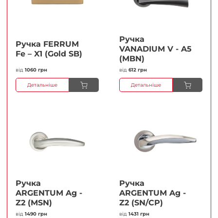
Ручка
Ручка FERRUМ
VANADIUM V - A5
Fe – X1 (Gold SB)
(MBN)
від
1060 грн
від
612 грн
Детальніше
Детальніше
Ручка
Ручка
ARGENTUM Ag -
ARGENTUM Ag -
Z2 (MSN)
Z2 (SN/CP)
від
1490 грн
від
1431 грн