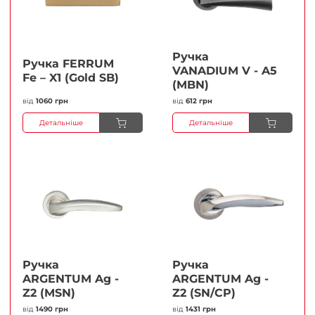
Ручка
Ручка FERRUМ
VANADIUM V - A5
Fe – X1 (Gold SB)
(MBN)
від
1060 грн
від
612 грн
Детальніше
Детальніше
Ручка
Ручка
ARGENTUM Ag -
ARGENTUM Ag -
Z2 (MSN)
Z2 (SN/CP)
від
1490 грн
від
1431 грн