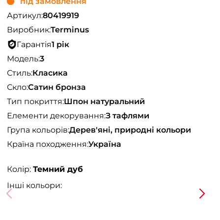
під замовлення
Артикул:
80419919
Виробник:
Terminus
Гарантія
1 рік
Модель:
3
Стиль:
Класика
Скло:
Сатин бронза
Тип покриття:
Шпон натуральний
Елементи декорування:
З тафлями
Група кольорів:
Дерев'яні, природні кольори
Країна походження:
Україна
Колір:
Темний дуб
Інші кольори: