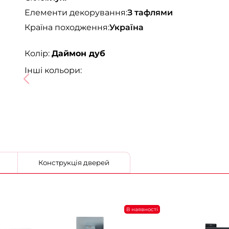
Елементи декорування:
З тафлями
Країна походження:
Україна
Колір:
Даймон дуб
Інші кольори:
Конструкція дверей
В наявності