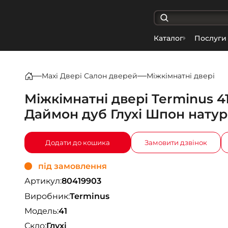
Каталог
Послуги
Maxi Двері Салон дверей
Міжкімнатні двері
Міжкімнатні двері Terminus 4
Даймон дуб Глухі Шпон нату
Додати до кошика
Замовити дзвінок
під замовлення
Артикул:
80419903
Виробник:
Terminus
Модель:
41
Скло:
Глухі