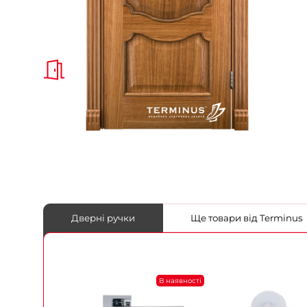
Дверні ручки
Ще товари від Terminus
В наявності