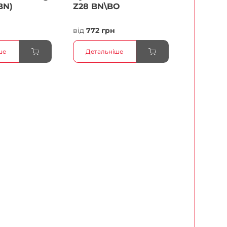
BN)
Z28 BN\BO
н
від
772 грн
ше
Детальніше