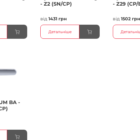
- Z2 (SN/CP)
- Z29 (CP/
від
1431 грн
від
1502 гр
Детальніше
Детальні
UM BA -
CP)