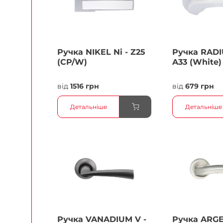
Ручка NIKEL Ni - Z25
Ручка RADI
(CP/W)
A33 (White)
від
1516 грн
від
679 грн
Детальніше
Детальніше
Ручка VANADIUM V -
Ручка ARG