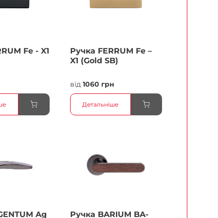
RUМ Fe - X1
Ручка FERRUМ Fe –
X1 (Gold SB)
від
1060 грн
ше
Детальніше
GENTUM Ag
Ручка BARIUM BA-