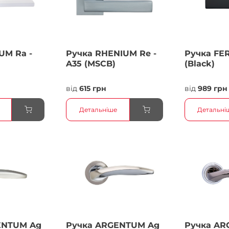
UM Ra -
Ручка RHENIUM Re -
Ручка FER
A35 (MSCB)
(Black)
від
615 грн
від
989 грн
Детальніше
Детальні
ENTUM Ag
Ручка ARGENTUM Ag
Ручка AR