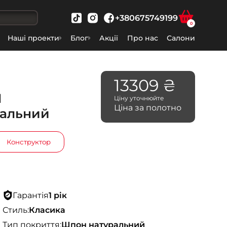
+380675749199
0
Наші проекти
Блог
Акції
Про нас
Салони
13309 ₴
1
Ціну уточнюйте
Ціна за полотно
ральний
Конструктор
Гарантія
1 рік
Стиль:
Класика
Тип покриття:
Шпон натуральний