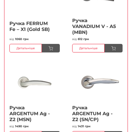
Ручка
Ручка FERRUМ
VANADIUM V - A5
Fe – X1 (Gold SB)
(MBN)
від
1060 грн
від
612 грн
Детальніше
Детальніше
Ручка
Ручка
ARGENTUM Ag -
ARGENTUM Ag -
Z2 (MSN)
Z2 (SN/CP)
від
1490 грн
від
1431 грн