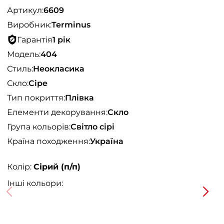
Артикул:
6609
Виробник:
Terminus
Гарантія
1 рік
Модель:
404
Стиль:
Неокласика
Скло:
Сіре
Тип покриття:
Плівка
Елементи декорування:
Скло
Група кольорів:
Світло сірі
Країна походження:
Україна
Колір:
Сірий (п/п)
Інші кольори: