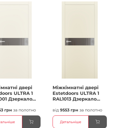
мнатні двері
Міжкімнатні двері
doors ULTRA 1
Estetdoors ULTRA 1
001 Дзеркало
RAL1013 Дзеркало
за Фарба
бронза Фарба
53 грн
за полотно
від
9553 грн
за полотно
альніше
Детальніше