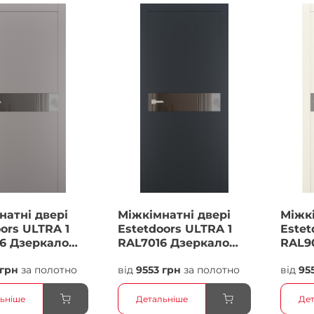
натні двері
Міжкімнатні двері
Міжкі
ors ULTRA 1
Estetdoors ULTRA 1
Estet
6 Дзеркало
RAL7016 Дзеркало
RAL9
 Фарба
бронза Фарба
брон
 грн
за полотно
від
9553 грн
за полотно
від
95
ьніше
Детальніше
Дет