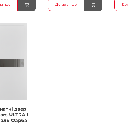
ьніше
Детальніше
Дет
натні двері
ors ULTRA 1
маль Фарба