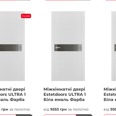
Inside
натні двері
Міжкімнатні двері
Міжкі
ors ULTRA 1
Estetdoors ULTRA 1
Estet
маль Фарба
Біла емаль Фарба
Біла
3 грн
за полотно
від
9553 грн
за полотно
від
95