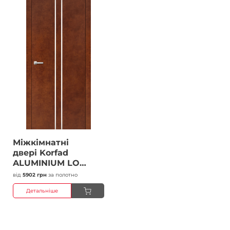
Міжкімнатні
двері Korfad
ALUMINIUM LOFT
PLATO ALP-02
від
5902 грн
за полотно
Сталь кортен
Детальніше
Плівка