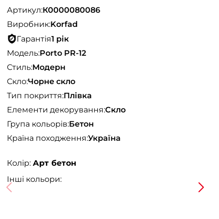
Артикул:
К0000080086
Виробник:
Korfad
Гарантія
1 рік
Модель:
Porto PR-12
Стиль:
Модерн
Скло:
Чорне скло
Тип покриття:
Плівка
Елементи декорування:
Скло
Група кольорів:
Бетон
Країна походження:
Україна
Колір:
Арт бетон
Інші кольори: