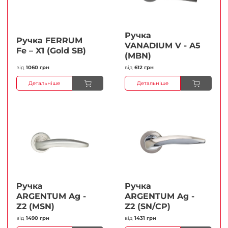
Ручка
Ручка FERRUМ
VANADIUM V - A5
Fe – X1 (Gold SB)
(MBN)
від
1060 грн
від
612 грн
Детальніше
Детальніше
Ручка
Ручка
ARGENTUM Ag -
ARGENTUM Ag -
Z2 (MSN)
Z2 (SN/CP)
від
1490 грн
від
1431 грн