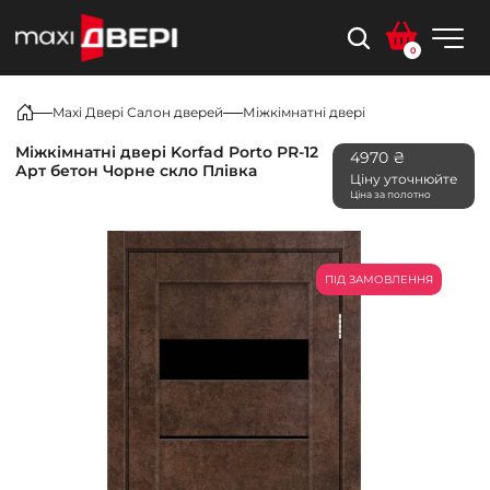
0
Maxi Двері Салон дверей
Міжкімнатні двері
Міжкімнатні двері Korfad Porto PR-12
4970 ₴
Арт бетон Чорне скло Плівка
Ціну уточнюйте
Ціна за полотно
ПІД ЗАМОВЛЕННЯ