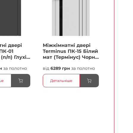
ні двері
Міжкімнатні двері
ПК-01
Terminus ПК-15 Білий
(п/п) Глухі
мат (Термінус) Чорне
скло Плівка
н
за полотно
від
6289 грн
за полотно
ше
Детальніше