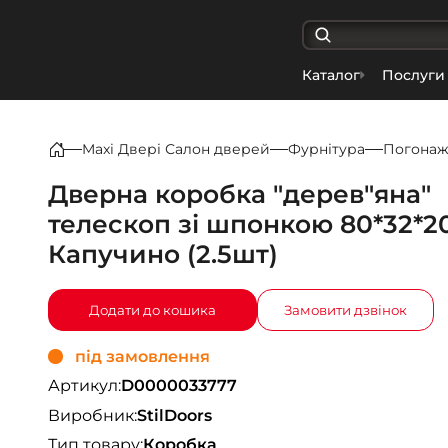
Каталог
Послуги
Maxi Двері Салон дверей
Фурнітура
Погона
Дверна коробка "дерев"яна"
телескоп зі шпонкою 80*32*2
Капучино (2.5шт)
Додати до кошика
Замовити дзвінок
під замовлення
Артикул:
D0000033777
Виробник:
StilDoors
Тип товару:
Коробка