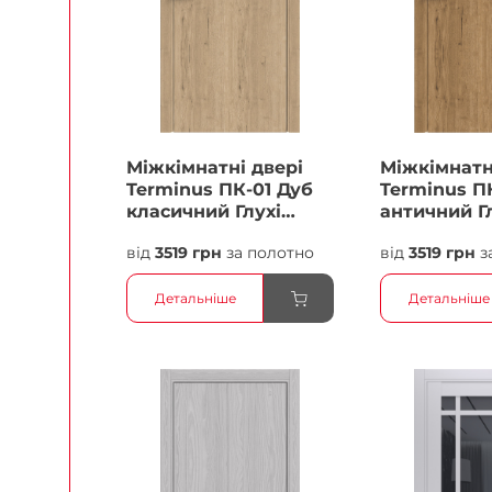
Міжкімнатні двері
Міжкімнатн
Terminus ПК-01 Дуб
Terminus П
класичний Глухі
античний Г
Плівка
Плівка
від
3519 грн
за полотно
від
3519 грн
з
Детальніше
Детальніше