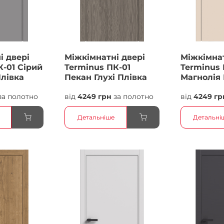
і двері
Міжкімнатні двері
Міжкімнат
К-01 Сірий
Terminus ПК-01
Terminus 
Плівка
Пекан Глухі Плівка
Магнолія 
Плівка
за полотно
від
4249 грн
за полотно
від
4249 гр
Детальніше
Детальні