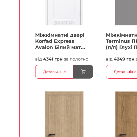
Міжкімнатні двері
Міжкімнатн
Korfad Express
Terminus П
Avalon Білий мат
(п/п) Глухі 
Кристал Антискретч
від
4341 грн
за полотно
від
4249 грн
Плівка
Детальніше
Детальніше