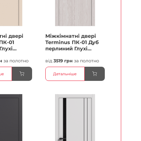
ні двері
Міжкімнатні двері
ПК-01
Terminus ПК-01 Дуб
Глухі
перлиний Глухі
Плівка
н
за полотно
від
3519 грн
за полотно
ше
Детальніше