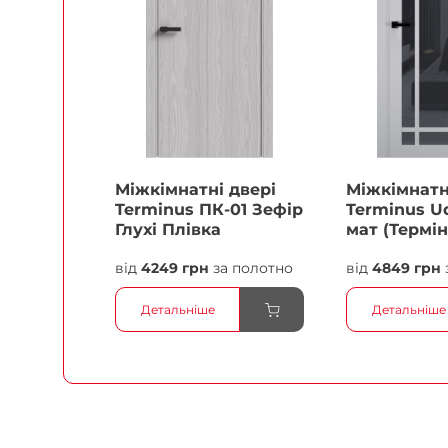
Міжкімнатні двері
Міжкімнатн
Terminus ПК-01 Зефір
Terminus Ud
Глухі Плівка
мат (Термін
білий Плів
від
4249 грн
за полотно
від
4849 грн
Детальніше
Детальніше