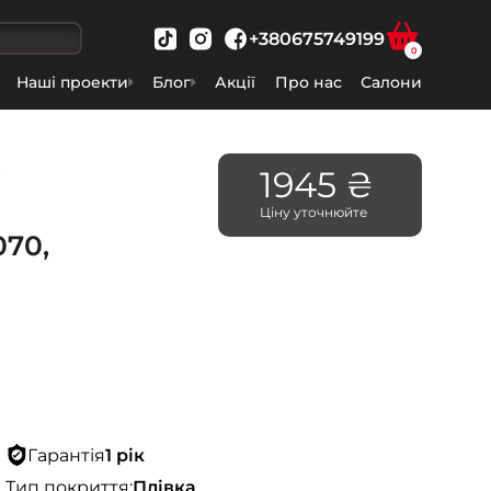
+380675749199
0
Наші проекти
Блог
Акції
Про нас
Салони
ж
1945 ₴
Ціну уточнюйте
070,
Гарантія
1 рік
Тип покриття:
Плівка