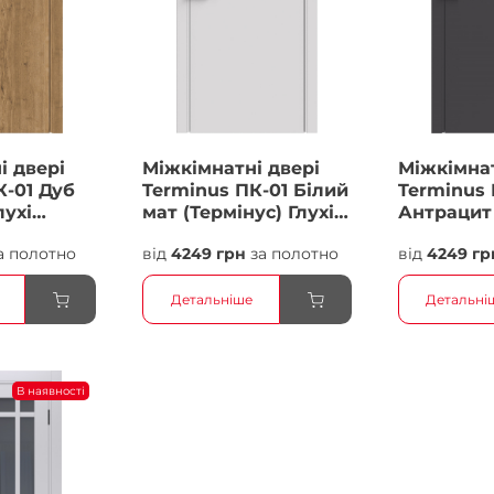
і двері
Міжкімнатні двері
Міжкімнат
К-01 Дуб
Terminus ПК-01 Білий
Terminus 
лухі
мат (Термінус) Глухі
Антрацит 
Плівка
Плівка
а полотно
від
4249 грн
за полотно
від
4249 гр
Детальніше
Детальні
В наявності