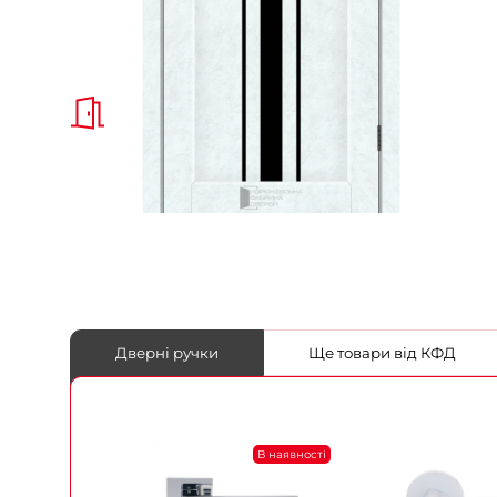
Дверні ручки
Ще товари від КФД
В наявності