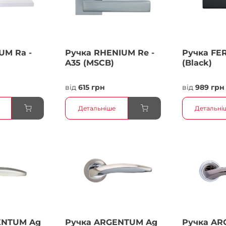
UM Ra -
Ручка RHENIUM Re -
Ручка FER
A35 (MSCB)
(Black)
від
615 грн
від
989 грн
Детальніше
Детальні
ENTUM Ag
Ручка ARGENTUM Ag
Ручка AR