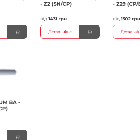
- Z2 (SN/CP)
- Z29 (CP/
від
1431 грн
від
1502 гр
Детальніше
Детальні
UM BA -
CP)