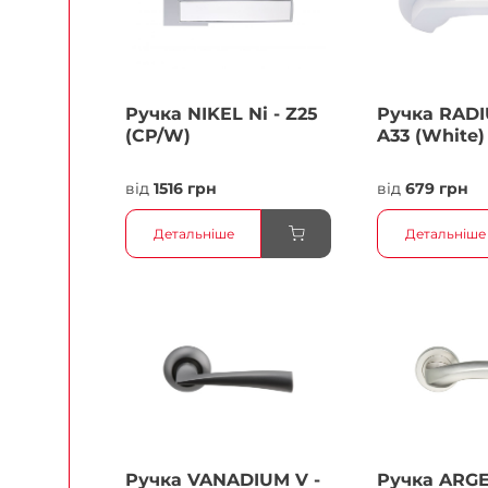
Ручка NIKEL Ni - Z25
Ручка RADI
(CP/W)
A33 (White)
від
1516 грн
від
679 грн
Детальніше
Детальніше
Ручка VANADIUM V -
Ручка ARG