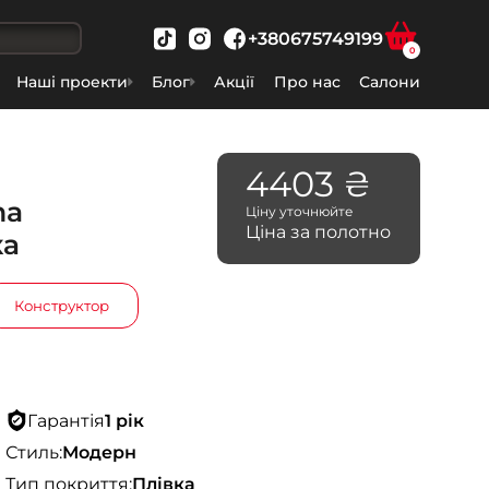
+380675749199
0
Наші проекти
Блог
Акції
Про нас
Салони
4403 ₴
ma
Ціну уточнюйте
Ціна за полотно
ка
Конструктор
Гарантія
1 рік
Стиль:
Модерн
Тип покриття:
Плівка