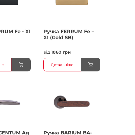
RUМ Fe - X1
Ручка FERRUМ Fe –
X1 (Gold SB)
від
1060 грн
ше
Детальніше
GENTUM Ag
Ручка BARIUM BA-