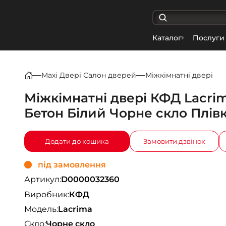
Каталог
Послуги
Maxi Двері Салон дверей
Міжкімнатні двері
Міжкімнатні двері КФД Lacri
Бетон Білий Чорне скло Плів
Додати до кошика
Замовити дзвінок
під замовлення
Артикул:
D0000032360
Виробник:
КФД
Модель:
Lacrima
Скло:
Чорне скло