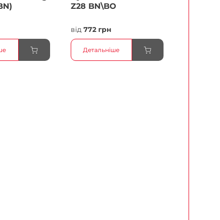
BN)
Z28 BN\BO
н
від
772 грн
ше
Детальніше