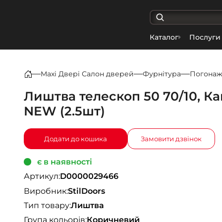
Каталог
Послуги
Maxi Двері Салон дверей
Фурнітура
Погона
Лиштва телескоп 50 70/10, К
NEW (2.5шт)
Додати до кошика
Замовити дзвінок
є в наявності
Артикул:
D0000029466
Виробник:
StilDoors
Тип товару:
Лиштва
Група кольорів:
Коричневий