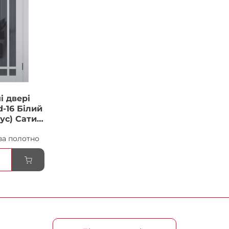
і двері
-16 Білий
ус) Сатин
ка
за полотно