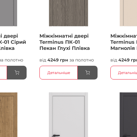
і двері
Міжкімнатні двері
Міжкімнат
К-01 Сірий
Terminus ПК-01
Terminus 
Плівка
Пекан Глухі Плівка
Магнолія 
Плівка
за полотно
від
4249 грн
за полотно
від
4249 гр
Детальніше
Детальні