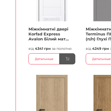
Міжкімнатні двері
Міжкімнатн
Korfad Express
Terminus П
Avalon Білий мат
(п/п) Глухі 
Кристал Антискретч
від
4341 грн
за полотно
від
4249 грн
Плівка
Детальніше
Детальніше