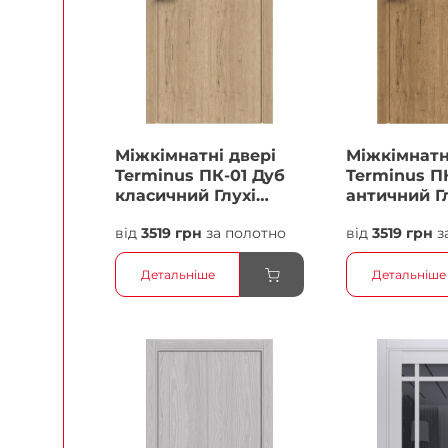
Міжкімнатні двері
Міжкімнатн
Terminus ПК-01 Дуб
Terminus П
класичний Глухі
античний Г
Плівка
Плівка
від
3519 грн
за полотно
від
3519 грн
з
Детальніше
Детальніше