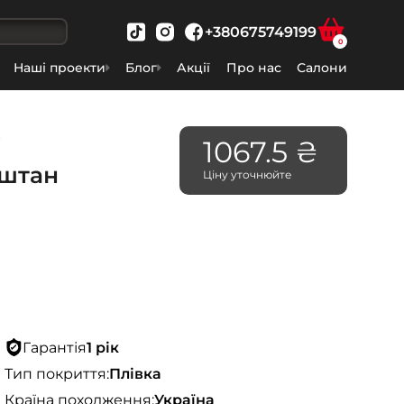
+380675749199
0
Наші проекти
Блог
Акції
Про нас
Салони
ж
1067.5 ₴
аштан
Ціну уточнюйте
Гарантія
1 рік
Тип покриття:
Плівка
Країна походження:
Україна