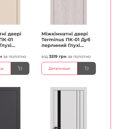
ні двері
Міжкімнатні двері
ПК-01
Terminus ПК-01 Дуб
Глухі
перлиний Глухі
Плівка
н
за полотно
від
3519 грн
за полотно
ше
Детальніше