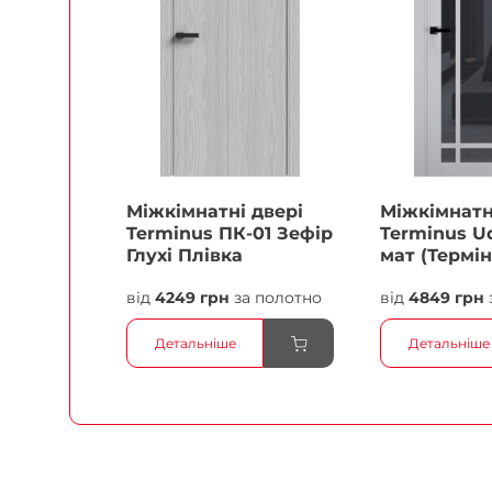
Міжкімнатні двері
Міжкімнатн
Terminus ПК-01 Зефір
Terminus Ud
Глухі Плівка
мат (Термін
білий Плів
від
4249 грн
за полотно
від
4849 грн
Детальніше
Детальніше