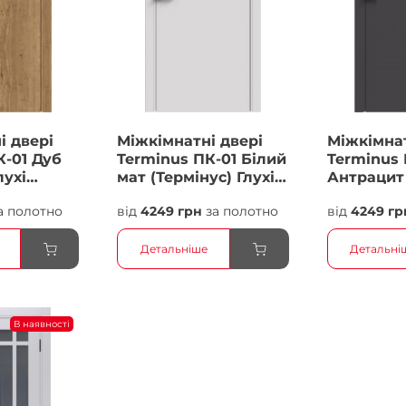
і двері
Міжкімнатні двері
Міжкімнат
К-01 Дуб
Terminus ПК-01 Білий
Terminus 
лухі
мат (Термінус) Глухі
Антрацит 
Плівка
Плівка
а полотно
від
4249 грн
за полотно
від
4249 гр
Детальніше
Детальні
В наявності