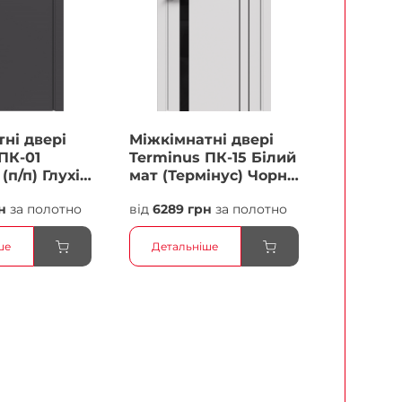
ні двері
Міжкімнатні двері
ПК-01
Terminus ПК-15 Білий
(п/п) Глухі
мат (Термінус) Чорне
скло Плівка
н
за полотно
від
6289 грн
за полотно
ше
Детальніше