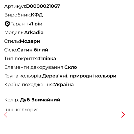
Артикул:
D0000021067
Виробник:
КФД
Гарантія
1 рік
Модель:
Arkadia
Стиль:
Модерн
Скло:
Сатин білий
Тип покриття:
Плівка
Елементи декорування:
Скло
Група кольорів:
Дерев'яні, природні кольори
Країна походження:
Україна
Колір:
Дуб Звичайний
Інші кольори: