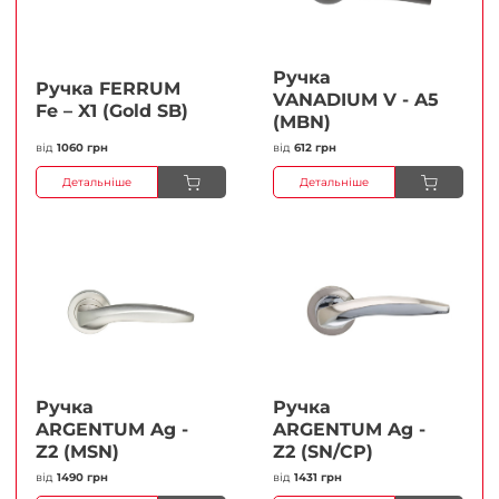
Ручка
Ручка FERRUМ
VANADIUM V - A5
Fe – X1 (Gold SB)
(MBN)
від
1060 грн
від
612 грн
Детальніше
Детальніше
Ручка
Ручка
ARGENTUM Ag -
ARGENTUM Ag -
Z2 (MSN)
Z2 (SN/CP)
від
1490 грн
від
1431 грн