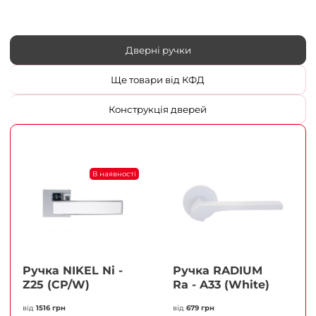
Дверні ручки
Ще товари від КФД
Конструкція дверей
В наявності
Ручка NIKEL Ni -
Ручка RADIUM
Z25 (CP/W)
Ra - A33 (White)
від
1516 грн
від
679 грн