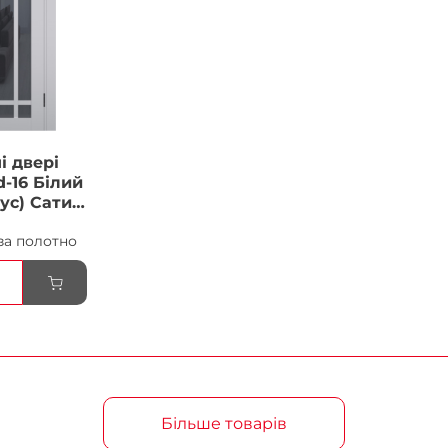
і двері
-16 Білий
ус) Сатин
ка
за полотно
Більше товарів