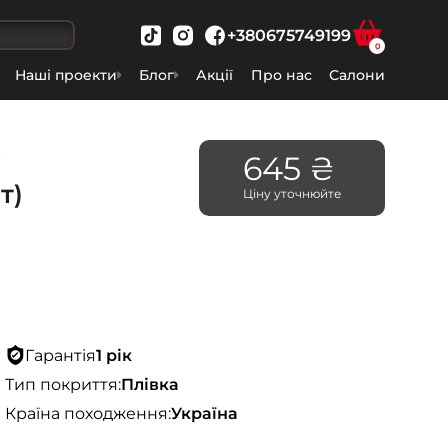
+380675749199
0
Наші проекти
Блог
Акції
Про нас
Салони
ж
645 ₴
т)
Ціну уточнюйте
Гарантія
1 рік
Тип покриття:
Плівка
Країна походження:
Україна