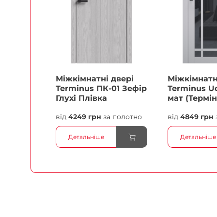
Міжкімнатні двері
Міжкімнатн
Terminus ПК-01 Зефір
Terminus Ud
Глухі Плівка
мат (Термін
білий Плів
від
4249 грн
за полотно
від
4849 грн
Детальніше
Детальніше