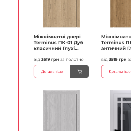
Міжкімнатні двері
Міжкімнатн
Terminus ПК-01 Дуб
Terminus П
класичний Глухі
античний Г
Плівка
Плівка
від
3519 грн
за полотно
від
3519 грн
з
Детальніше
Детальніше