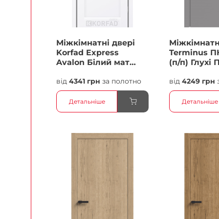
Міжкімнатні двері
Міжкімнатн
Korfad Express
Terminus П
Avalon Білий мат
(п/п) Глухі 
Кристал Антискретч
від
4341 грн
за полотно
від
4249 грн
Плівка
Детальніше
Детальніше