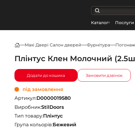
Каталог
Послуги
Maxi Двері Салон дверей
Фурнітура
Погона
Плінтус Клен Молочний (2.5ш
Додати до кошика
Замовити дзвінок
під замовлення
Артикул:
D0000019580
Виробник:
StilDoors
Тип товару:
Плінтус
Група кольорів:
Бежевий