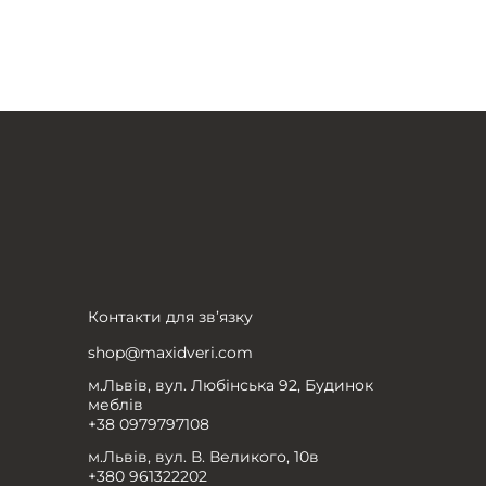
Контакти для зв’язку
shop@maxidveri.com
м.Львів, вул. Любінська 92, Будинок
меблів
+38 0979797108
м.Львів, вул. В. Великого, 10в
+380 961322202