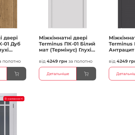
і двері
Міжкімнатні двері
Міжкімнат
К-01 Дуб
Terminus ПК-01 Білий
Terminus 
лухі
мат (Термінус) Глухі
Антрацит 
Плівка
Плівка
а полотно
від
4249 грн
за полотно
від
4249 гр
Детальніше
Детальні
В наявності