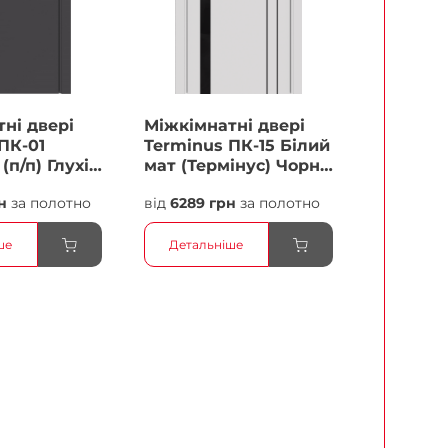
ні двері
Міжкімнатні двері
ПК-01
Terminus ПК-15 Білий
(п/п) Глухі
мат (Термінус) Чорне
скло Плівка
н
за полотно
від
6289 грн
за полотно
ше
Детальніше