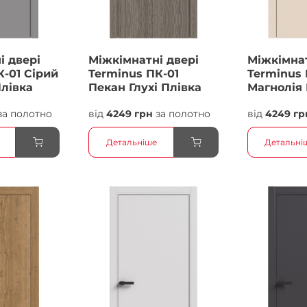
і двері
Міжкімнатні двері
Міжкімнат
К-01 Сірий
Terminus ПК-01
Terminus 
Плівка
Пекан Глухі Плівка
Магнолія 
Плівка
за полотно
від
4249 грн
за полотно
від
4249 гр
Детальніше
Детальні