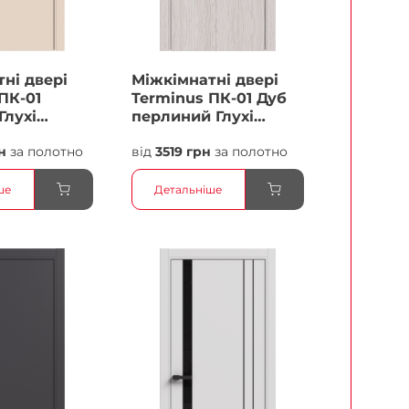
ні двері
Міжкімнатні двері
ПК-01
Terminus ПК-01 Дуб
Глухі
перлиний Глухі
Плівка
н
за полотно
від
3519 грн
за полотно
ше
Детальніше