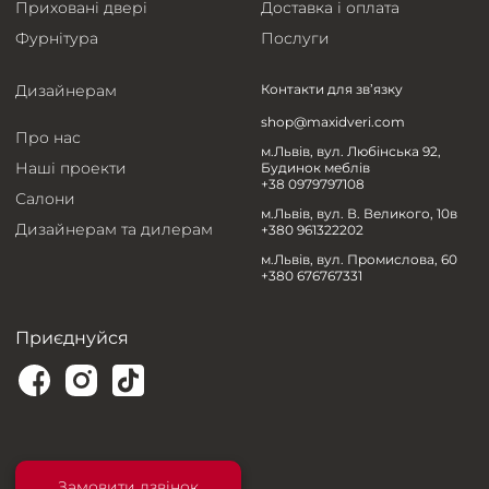
Приховані двері
Доставка і оплата
Фурнітура
Послуги
Дизайнерам
Контакти для зв’язку
shop@maxidveri.com
Про нас
м.Львів, вул. Любінська 92,
Наші проекти
Будинок меблів
+38 0979797108
Салони
м.Львів, вул. В. Великого, 10в
Дизайнерам та дилерам
+380 961322202
м.Львів, вул. Промислова, 60
+380 676767331
Приєднуйся
Замовити дзвінок