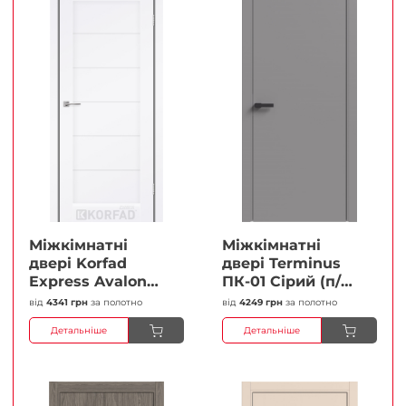
Міжкімнатні
Міжкімнатні
двері Korfad
двері Terminus
Express Avalon
ПК-01 Сірий (п/п)
Білий мат
Глухі Плівка
від
4341 грн
за полотно
від
4249 грн
за полотно
Кристал
Детальніше
Детальніше
Антискретч
Плівка