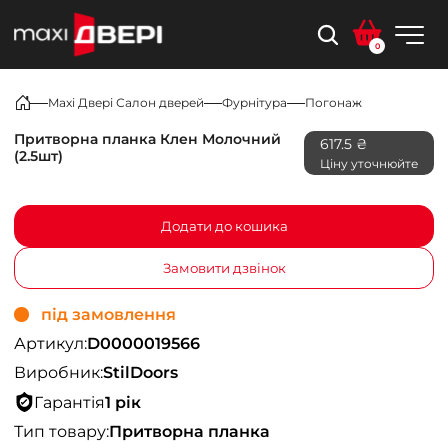
0
Maxi Двері Салон дверей
Фурнітура
Погонаж
Притворна планка Клен Молочний
617.5 ₴
(2.5шт)
Ціну уточнюйте
Додати до кошика
Замовити дзвінок
під замовлення
Артикул:
D0000019566
Виробник:
StilDoors
Гарантія
1 рік
Тип товару:
Притворна планка