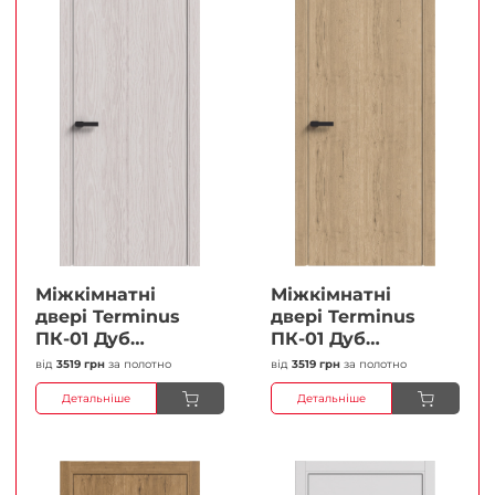
Міжкімнатні
Міжкімнатні
двері Terminus
двері Terminus
ПК-01 Дуб
ПК-01 Дуб
перлиний Глухі
класичний Глухі
від
3519 грн
за полотно
від
3519 грн
за полотно
Плівка
Плівка
Детальніше
Детальніше