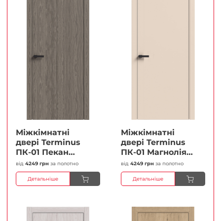
Міжкімнатні
Міжкімнатні
двері Terminus
двері Terminus
ПК-01 Пекан
ПК-01 Магнолія
Глухі Плівка
Глухі Плівка
від
4249 грн
за полотно
від
4249 грн
за полотно
Детальніше
Детальніше