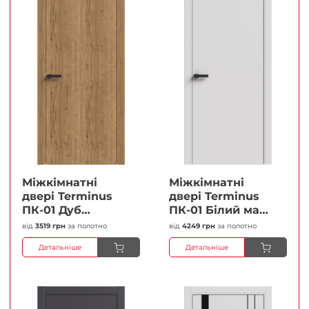
Міжкімнатні
Міжкімнатні
двері Terminus
двері Terminus
ПК-01 Дуб
ПК-01 Білий мат
античний Глухі
(Термінус) Глухі
від
3519 грн
за полотно
від
4249 грн
за полотно
Плівка
Плівка
Детальніше
Детальніше