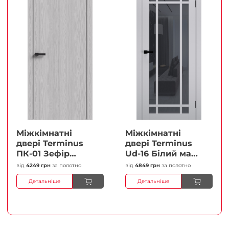
Міжкімнатні
Міжкімнатні
двері Terminus
двері Terminus
ПК-01 Зефір
Ud-16 Білий мат
Глухі Плівка
(Термінус) Сатин
від
4249 грн
за полотно
від
4849 грн
за полотно
білий Плівка
Детальніше
Детальніше