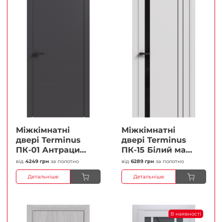
Міжкімнатні
Міжкімнатні
двері Terminus
двері Terminus
ПК-01 Антрацит
ПК-15 Білий мат
(п/п) Глухі
(Термінус) Чорне
від
4249 грн
за полотно
від
6289 грн
за полотно
Плівка
скло Плівка
Детальніше
Детальніше
В наявності