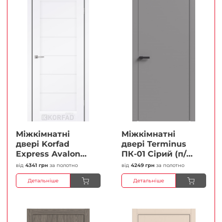
Міжкімнатні
Міжкімнатні
двері Korfad
двері Terminus
Express Avalon
ПК-01 Сірий (п/п)
Білий мат
Глухі Плівка
від
4341 грн
за полотно
від
4249 грн
за полотно
Кристал
Детальніше
Детальніше
Антискретч
Плівка