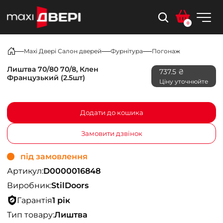
0
Maxi Двері Салон дверей
Фурнітура
Погонаж
Лиштва 70/80 70/8, Клен
737.5 ₴
Французький (2.5шт)
Ціну уточнюйте
Додати до кошика
Замовити дзвінок
під замовлення
Артикул:
D0000016848
Виробник:
StilDoors
Гарантія
1 рік
Тип товару:
Лиштва