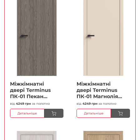
Міжкімнатні
Міжкімнатні
двері Terminus
двері Terminus
ПК-01 Пекан
ПК-01 Магнолія
Глухі Плівка
Глухі Плівка
від
4249 грн
за полотно
від
4249 грн
за полотно
Детальніше
Детальніше