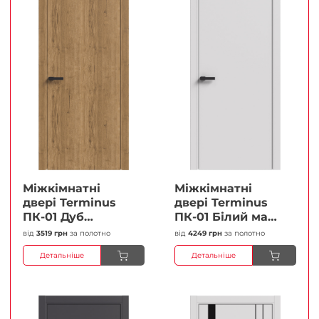
Міжкімнатні
Міжкімнатні
двері Terminus
двері Terminus
ПК-01 Дуб
ПК-01 Білий мат
античний Глухі
(Термінус) Глухі
від
3519 грн
за полотно
від
4249 грн
за полотно
Плівка
Плівка
Детальніше
Детальніше