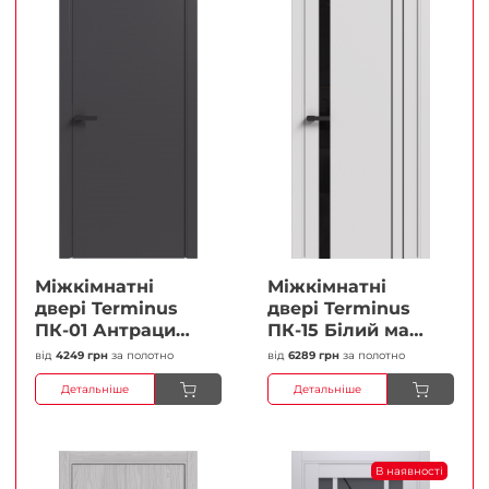
Міжкімнатні
Міжкімнатні
двері Terminus
двері Terminus
ПК-01 Антрацит
ПК-15 Білий мат
(п/п) Глухі
(Термінус) Чорне
від
4249 грн
за полотно
від
6289 грн
за полотно
Плівка
скло Плівка
Детальніше
Детальніше
В наявності