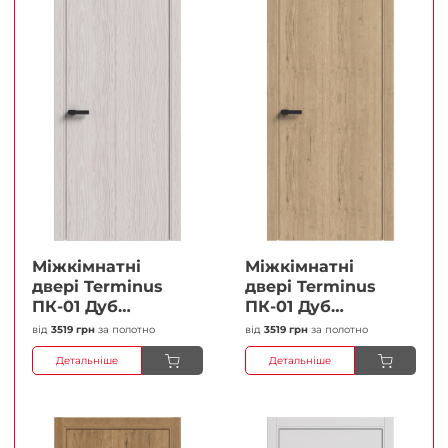
Міжкімнатні
Міжкімнатні
двері Terminus
двері Terminus
ПК-01 Дуб
ПК-01 Дуб
перлиний Глухі
класичний Глухі
від
3519 грн
за полотно
від
3519 грн
за полотно
Плівка
Плівка
Детальніше
Детальніше