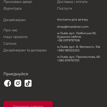
Приховані двері
Доставка і оплата
Фурнітура
Послуги
Дизайнерам
Контакти для зв’язку
shop@maxidveri.com
Про нас
м.Львів, вул. Любінська 92,
Наші проекти
Будинок меблів
+38 0979797108
Салони
м.Львів, вул. В. Великого, 10в
Дизайнерам та дилерам
+380 961322202
м.Львів, вул. Промислова, 60
+380 676767331
Приєднуйся
Замовити дзвінок