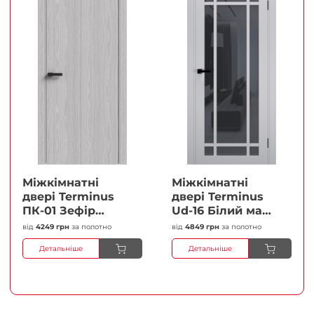
Міжкімнатні
Міжкімнатні
двері Terminus
двері Terminus
ПК-01 Зефір
Ud-16 Білий мат
Глухі Плівка
(Термінус) Сатин
від
4249 грн
за полотно
від
4849 грн
за полотно
білий Плівка
Детальніше
Детальніше