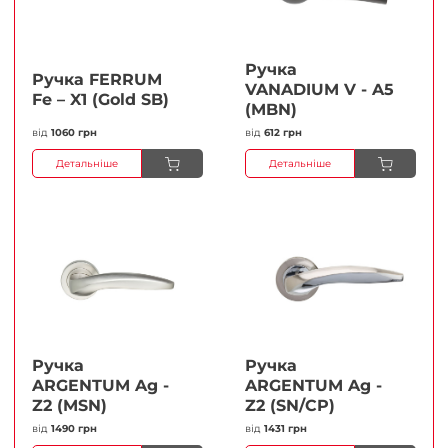
Ручка
Ручка FERRUМ
VANADIUM V - A5
Fe – X1 (Gold SB)
(MBN)
від
1060 грн
від
612 грн
Детальніше
Детальніше
Ручка
Ручка
ARGENTUM Ag -
ARGENTUM Ag -
Z2 (MSN)
Z2 (SN/CP)
від
1490 грн
від
1431 грн