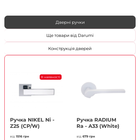
Дверні ручки
Ще товари від Darumi
Конструкція дверей
В наявності
Ручка NIKEL Ni -
Ручка RADIUM
Z25 (CP/W)
Ra - A33 (White)
від
1516 грн
від
679 грн