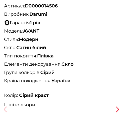
Артикул:
D0000014506
Виробник:
Darumi
Гарантія
1 рік
Модель:
AVANT
Стиль:
Модерн
Скло:
Сатин білий
Тип покриття:
Плівка
Елементи декорування:
Скло
Група кольорів:
Сірий
Країна походження:
Україна
Колір:
Сірий краст
Інші кольори: