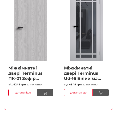
Міжкімнатні
Міжкімнатні
двері Terminus
двері Terminus
ПК-01 Зефір
Ud-16 Білий мат
Глухі Плівка
(Термінус) Сатин
від
4249 грн
за полотно
від
4849 грн
за полотно
білий Плівка
Детальніше
Детальніше