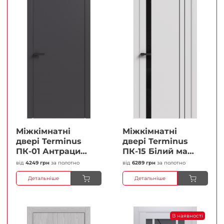
Міжкімнатні
Міжкімнатні
двері Terminus
двері Terminus
ПК-01 Антрацит
ПК-15 Білий мат
(п/п) Глухі
(Термінус) Чорне
від
4249 грн
за полотно
від
6289 грн
за полотно
Плівка
скло Плівка
Детальніше
Детальніше
В наявності