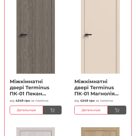
Міжкімнатні
Міжкімнатні
двері Terminus
двері Terminus
ПК-01 Пекан
ПК-01 Магнолія
Глухі Плівка
Глухі Плівка
від
4249 грн
за полотно
від
4249 грн
за полотно
Детальніше
Детальніше