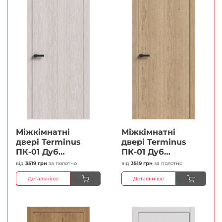
Міжкімнатні
Міжкімнатні
двері Terminus
двері Terminus
ПК-01 Дуб
ПК-01 Дуб
перлиний Глухі
класичний Глухі
від
3519 грн
за полотно
від
3519 грн
за полотно
Плівка
Плівка
Детальніше
Детальніше