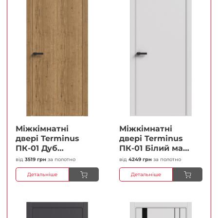
Міжкімнатні
Міжкімнатні
двері Terminus
двері Terminus
ПК-01 Дуб
ПК-01 Білий мат
античний Глухі
(Термінус) Глухі
від
3519 грн
за полотно
від
4249 грн
за полотно
Плівка
Плівка
Детальніше
Детальніше