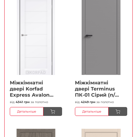
Міжкімнатні
Міжкімнатні
двері Korfad
двері Terminus
Express Avalon
ПК-01 Сірий (п/п)
Білий мат
Глухі Плівка
від
4341 грн
за полотно
від
4249 грн
за полотно
Кристал
Детальніше
Детальніше
Антискретч
Плівка