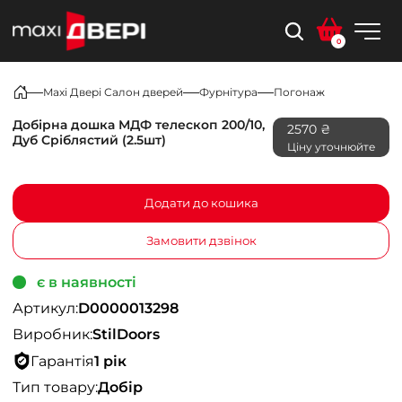
0
Maxi Двері Салон дверей
Фурнітура
Погонаж
Добірна дошка МДФ телескоп 200/10,
2570 ₴
Дуб Сріблястий (2.5шт)
Ціну уточнюйте
Додати до кошика
Замовити дзвінок
є в наявності
Артикул:
D0000013298
Виробник:
StilDoors
Гарантія
1 рік
Тип товару:
Добір