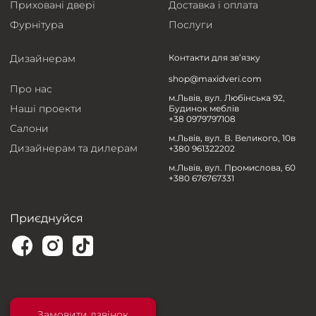
Приховані двері
Доставка і оплата
Фурнітура
Послуги
Дизайнерам
Контакти для зв’язку
shop@maxidveri.com
Про нас
м.Львів, вул. Любінська 92,
Наші проекти
Будинок меблів
+38 0979797108
Салони
м.Львів, вул. В. Великого, 10в
Дизайнерам та дилерам
+380 961322202
м.Львів, вул. Промислова, 60
+380 676767331
Приєднуйся
Замовити дзвінок