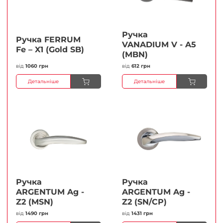
Ручка
Ручка FERRUМ
VANADIUM V - A5
Fe – X1 (Gold SB)
(MBN)
від
1060 грн
від
612 грн
Детальніше
Детальніше
Ручка
Ручка
ARGENTUM Ag -
ARGENTUM Ag -
Z2 (MSN)
Z2 (SN/CP)
від
1490 грн
від
1431 грн