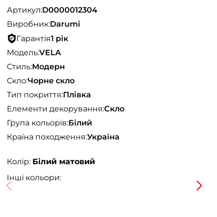
Артикул:
D0000012304
Виробник:
Darumi
Гарантія
1 рік
Модель:
VELA
Стиль:
Модерн
Скло:
Чорне скло
Тип покриття:
Плівка
Елементи декорування:
Скло
Група кольорів:
Білий
Країна походження:
Україна
Колір:
Білий матовий
Інші кольори: