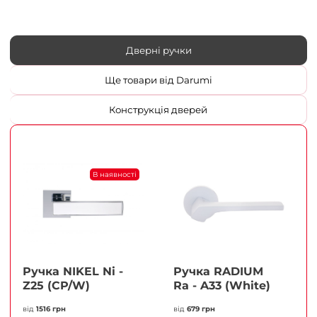
Дверні ручки
Ще товари від Darumi
Конструкція дверей
В наявності
Ручка NIKEL Ni -
Ручка RADIUM
Z25 (CP/W)
Ra - A33 (White)
від
1516 грн
від
679 грн