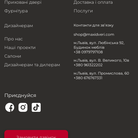
Приховані двері
Доставка і оплата
Фурнітура
Послуги
Дизайнерам
Контакти для зв’язку
shop@maxidveri.com
Про нас
м.Львів, вул. Любінська 92,
Наші проекти
Будинок меблів
+38 0979797108
Салони
м.Львів, вул. В. Великого, 10в
Дизайнерам та дилерам
+380 961322202
м.Львів, вул. Промислова, 60
+380 676767331
Приєднуйся
Замовити дзвінок