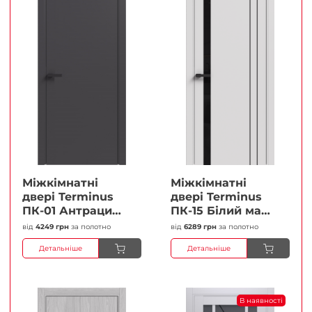
Міжкімнатні
Міжкімнатні
двері Terminus
двері Terminus
ПК-01 Антрацит
ПК-15 Білий мат
(п/п) Глухі
(Термінус) Чорне
від
4249 грн
за полотно
від
6289 грн
за полотно
Плівка
скло Плівка
Детальніше
Детальніше
В наявності