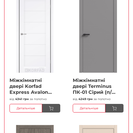
Міжкімнатні
Міжкімнатні
двері Korfad
двері Terminus
Express Avalon
ПК-01 Сірий (п/п)
Білий мат
Глухі Плівка
від
4341 грн
за полотно
від
4249 грн
за полотно
Кристал
Детальніше
Детальніше
Антискретч
Плівка