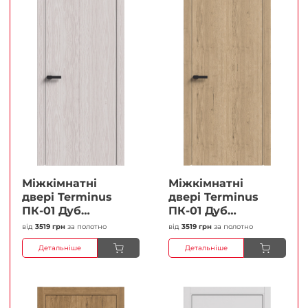
Міжкімнатні
Міжкімнатні
двері Terminus
двері Terminus
ПК-01 Дуб
ПК-01 Дуб
перлиний Глухі
класичний Глухі
від
3519 грн
за полотно
від
3519 грн
за полотно
Плівка
Плівка
Детальніше
Детальніше