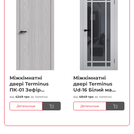
Міжкімнатні
Міжкімнатні
двері Terminus
двері Terminus
ПК-01 Зефір
Ud-16 Білий мат
Глухі Плівка
(Термінус) Сатин
від
4249 грн
за полотно
від
4849 грн
за полотно
білий Плівка
Детальніше
Детальніше