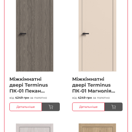
Міжкімнатні
Міжкімнатні
двері Terminus
двері Terminus
ПК-01 Пекан
ПК-01 Магнолія
Глухі Плівка
Глухі Плівка
від
4249 грн
за полотно
від
4249 грн
за полотно
Детальніше
Детальніше