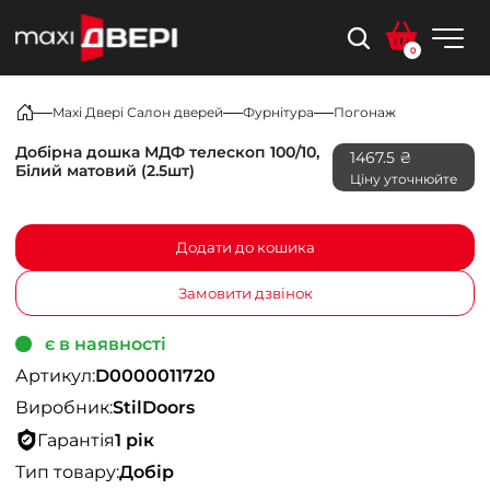
0
Maxi Двері Салон дверей
Фурнітура
Погонаж
Добірна дошка МДФ телескоп 100/10,
1467.5 ₴
Білий матовий (2.5шт)
Ціну уточнюйте
Додати до кошика
Замовити дзвінок
є в наявності
Артикул:
D0000011720
Виробник:
StilDoors
Гарантія
1 рік
Тип товару:
Добір