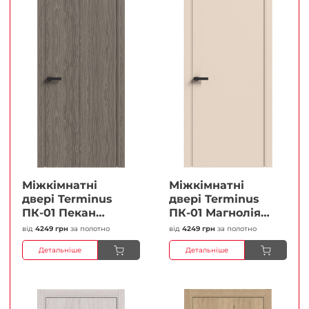
Міжкімнатні
Міжкімнатні
двері Terminus
двері Terminus
ПК-01 Пекан
ПК-01 Магнолія
Глухі Плівка
Глухі Плівка
від
4249 грн
за полотно
від
4249 грн
за полотно
Детальніше
Детальніше