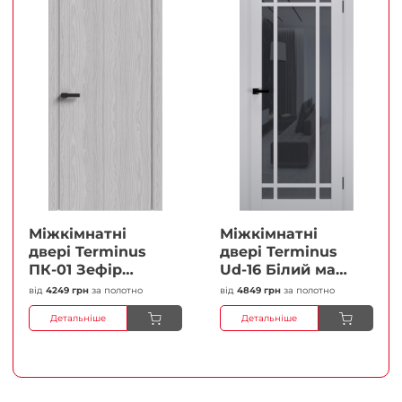
Міжкімнатні
Міжкімнатні
двері Terminus
двері Terminus
ПК-01 Зефір
Ud-16 Білий мат
Глухі Плівка
(Термінус) Сатин
від
4249 грн
за полотно
від
4849 грн
за полотно
білий Плівка
Детальніше
Детальніше