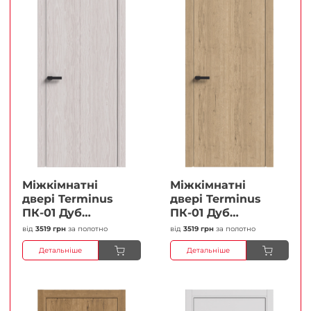
Міжкімнатні
Міжкімнатні
двері Terminus
двері Terminus
ПК-01 Дуб
ПК-01 Дуб
перлиний Глухі
класичний Глухі
від
3519 грн
за полотно
від
3519 грн
за полотно
Плівка
Плівка
Детальніше
Детальніше