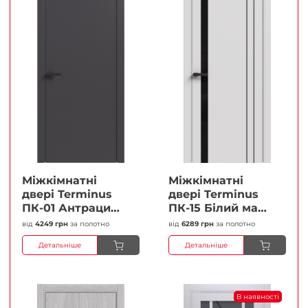
Міжкімнатні
Міжкімнатні
двері Terminus
двері Terminus
ПК-01 Антрацит
ПК-15 Білий мат
(п/п) Глухі
(Термінус) Чорне
від
4249 грн
за полотно
від
6289 грн
за полотно
Плівка
скло Плівка
Детальніше
Детальніше
В наявності