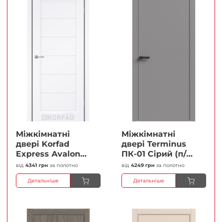
Міжкімнатні
Міжкімнатні
двері Korfad
двері Terminus
Express Avalon
ПК-01 Сірий (п/п)
Білий мат
Глухі Плівка
від
4341 грн
за полотно
від
4249 грн
за полотно
Кристал
Детальніше
Детальніше
Антискретч
Плівка