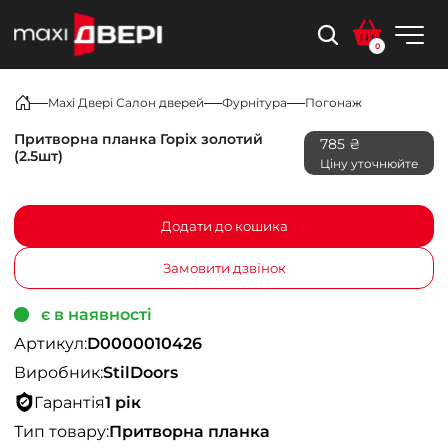
0
Maxi Двері Салон дверей
Фурнітура
Погонаж
Притворна планка Горіх золотий
785 ₴
(2.5шт)
Ціну уточнюйте
Додати до кошика
Замовити дзвінок
є в наявності
Артикул:
D0000010426
Виробник:
StilDoors
Гарантія
1 рік
Тип товару:
Притворна планка