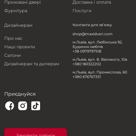
Приховані двері
Доставка і оплата
Фурнітура
Послуги
Дизайнерам
Контакти для зв’язку
shop@maxidveri.com
Про нас
м.Львів, вул. Любінська 92,
Наші проекти
Будинок меблів
+38 0979797108
Салони
м.Львів, вул. В. Великого, 10в
Дизайнерам та дилерам
+380 961322202
м.Львів, вул. Промислова, 60
+380 676767331
Приєднуйся
Замовити дзвінок