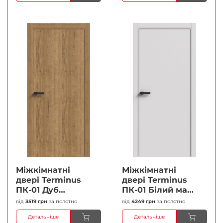
Міжкімнатні
Міжкімнатні
двері Terminus
двері Terminus
ПК-01 Дуб
ПК-01 Білий мат
античний Глухі
(Термінус) Глухі
від
3519 грн
за полотно
від
4249 грн
за полотно
Плівка
Плівка
Детальніше
Детальніше