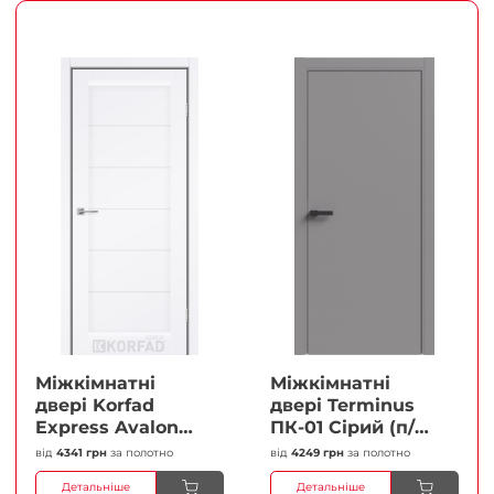
Міжкімнатні
Міжкімнатні
двері Korfad
двері Terminus
Express Avalon
ПК-01 Сірий (п/п)
Білий мат
Глухі Плівка
від
4341 грн
за полотно
від
4249 грн
за полотно
Кристал
Детальніше
Детальніше
Антискретч