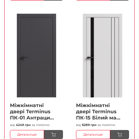
Міжкімнатні
Міжкімнатні
двері Terminus
двері Terminus
ПК-01 Антрацит
ПК-15 Білий мат
(п/п) Глухі
(Термінус) Чорне
від
4249 грн
за полотно
від
6289 грн
за полотно
Плівка
скло Плівка
Детальніше
Детальніше