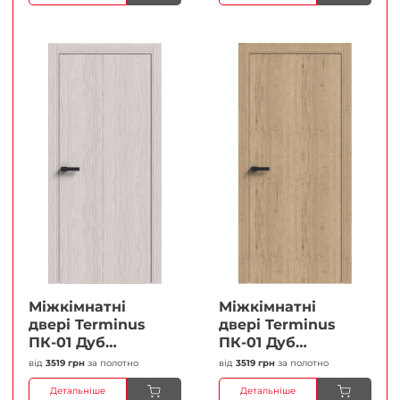
Міжкімнатні
Міжкімнатні
двері Terminus
двері Terminus
ПК-01 Дуб
ПК-01 Дуб
перлиний Глухі
класичний Глухі
від
3519 грн
за полотно
від
3519 грн
за полотно
Плівка
Плівка
Детальніше
Детальніше