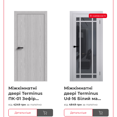
В наявності
Міжкімнатні
Міжкімнатні
двері Terminus
двері Terminus
ПК-01 Зефір
Ud-16 Білий мат
Глухі Плівка
(Термінус) Сатин
від
4249 грн
за полотно
від
4849 грн
за полотно
білий Плівка
Детальніше
Детальніше