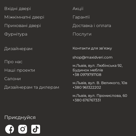
Вхідні двері
Акції
Міжкімнатні двері
Гарантії
Приховані двері
Доставка і оплата
Фурнітура
Послуги
Дизайнерам
Контакти для зв’язку
shop@maxidveri.com
Про нас
м.Львів, вул. Любінська 92,
Наші проекти
Будинок меблів
+38 0979797108
Салони
м.Львів, вул. В. Великого, 10в
Дизайнерам та дилерам
+380 961322202
м.Львів, вул. Промислова, 60
+380 676767331
Приєднуйся