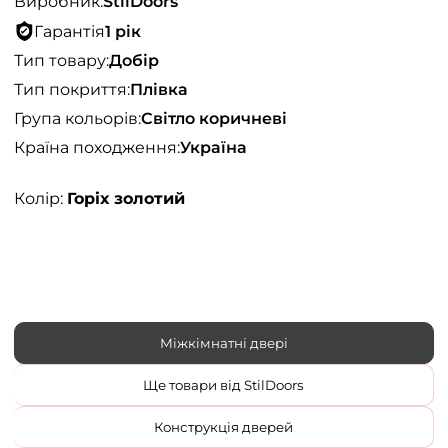
Виробник:
StilDoors
Гарантія
1 рік
Тип товару:
Добір
Тип покриття:
Плівка
Група кольорів:
Світло коричневі
Країна походження:
Україна
Колір:
Горіх золотий
Міжкімнатні двері
Ще товари від StilDoors
Конструкція дверей