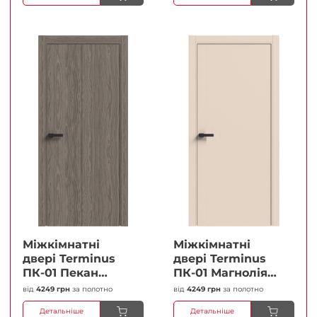
Плівка
Міжкімнатні
Міжкімнатні
двері Terminus
двері Terminus
ПК-01 Пекан
ПК-01 Магнолія
Глухі Плівка
Глухі Плівка
від
4249 грн
за полотно
від
4249 грн
за полотно
Детальніше
Детальніше