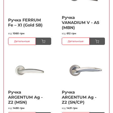
Ручка
Ручка FERRUМ
VANADIUM V - A5
Fe – X1 (Gold SB)
(MBN)
від
1060 грн
від
612 грн
Детальніше
Детальніше
Ручка
Ручка
ARGENTUM Ag -
ARGENTUM Ag -
Z2 (MSN)
Z2 (SN/CP)
від
1490 грн
від
1431 грн