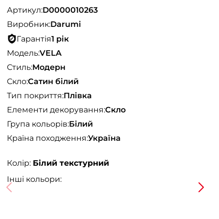
Артикул:
D0000010263
Виробник:
Darumi
Гарантія
1 рік
Модель:
VELA
Стиль:
Модерн
Скло:
Сатин білий
Тип покриття:
Плівка
Елементи декорування:
Скло
Група кольорів:
Білий
Країна походження:
Україна
Колір:
Білий текстурний
Інші кольори: