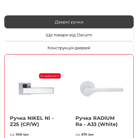
Дверні ручки
Ще товари від Darumi
Конструкція дверей
В наявності
Ручка NIKEL Ni -
Ручка RADIUM
Z25 (CP/W)
Ra - A33 (White)
від
1516 грн
від
679 грн