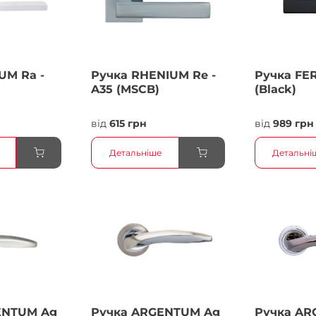
UM Ra -
Ручка RHENIUM Re -
Ручка FER
A35 (MSCB)
(Black)
від
615 грн
від
989 грн
Детальніше
Детальні
ENTUM Ag
Ручка ARGENTUM Ag
Ручка AR