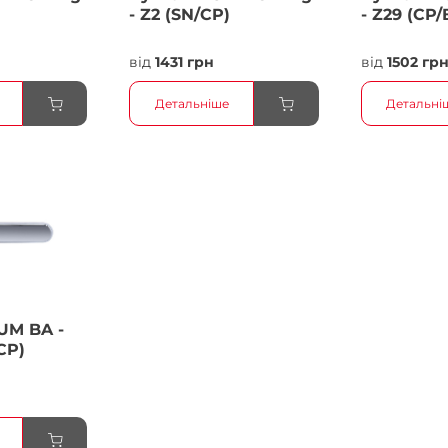
- Z2 (SN/CP)
- Z29 (CP/
від
1431 грн
від
1502 гр
Детальніше
Детальні
UM BA -
CP)