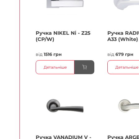
Ручка NIKEL Ni - Z25
Ручка RADI
(CP/W)
A33 (White)
від
1516 грн
від
679 грн
Детальніше
Детальніше
Ручка VANADIUM V -
Ручка ARG