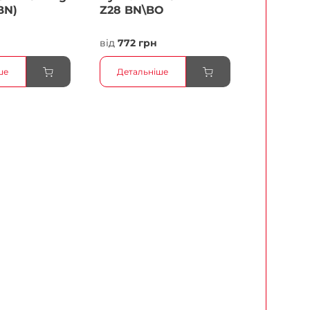
BN)
Z28 BN\BO
н
від
772 грн
ше
Детальніше