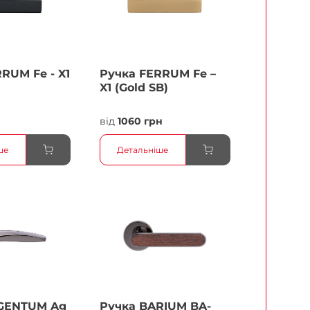
RUМ Fe - X1
Ручка FERRUМ Fe –
X1 (Gold SB)
від
1060 грн
ше
Детальніше
GENTUM Ag
Ручка BARIUM BA-