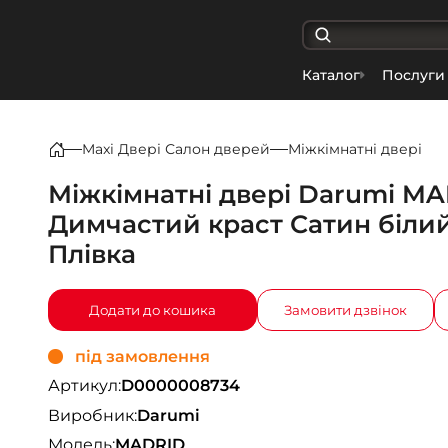
Каталог
Послуги
Maxi Двері Салон дверей
Міжкімнатні двері
Міжкімнатні двері Darumi M
Димчастий краст Сатин біли
Плівка
Додати до кошика
Замовити дзвінок
під замовлення
Артикул:
D0000008734
Виробник:
Darumi
Модель:
MADRID