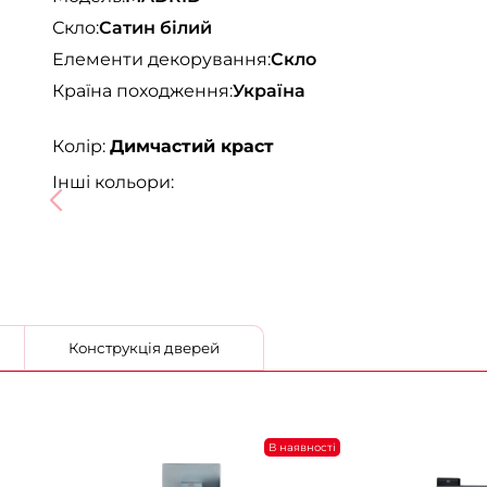
Скло:
Сатин білий
Елементи декорування:
Скло
Країна походження:
Україна
Колір:
Димчастий краст
Інші кольори:
Конструкція дверей
В наявності