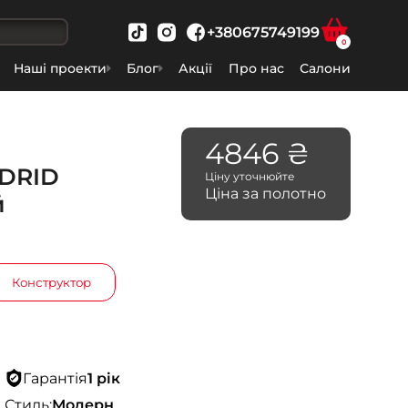
+380675749199
0
Наші проекти
Блог
Акції
Про нас
Салони
4846 ₴
ADRID
Ціну уточнюйте
Ціна за полотно
й
Конструктор
Гарантія
1 рік
Стиль:
Модерн