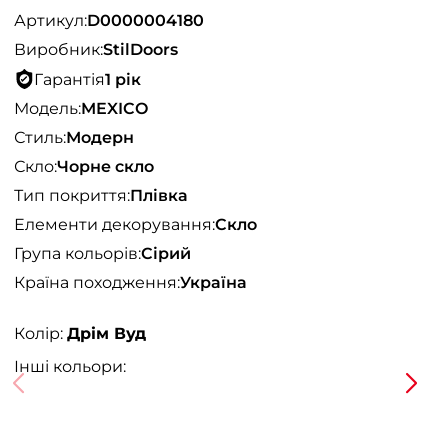
Артикул:
D0000004180
Виробник:
StilDoors
Гарантія
1 рік
Модель:
MEXICO
Стиль:
Модерн
Скло:
Чорне скло
Тип покриття:
Плівка
Елементи декорування:
Скло
Група кольорів:
Сірий
Країна походження:
Україна
Колір:
Дрім Вуд
Інші кольори: