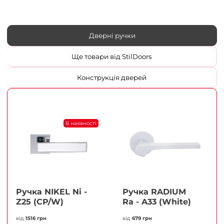
Дверні ручки
Ще товари від StilDoors
Конструкція дверей
В наявності
Ручка NIKEL Ni -
Ручка RADIUM
Z25 (CP/W)
Ra - A33 (White)
від
1516 грн
від
679 грн