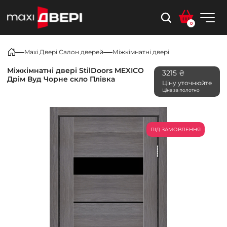
0
Maxi Двері Салон дверей
Міжкімнатні двері
Міжкімнатні двері StilDoors MEXICO
3215 ₴
Дрім Вуд Чорне скло Плівка
Ціну уточнюйте
Ціна за полотно
ПІД ЗАМОВЛЕННЯ