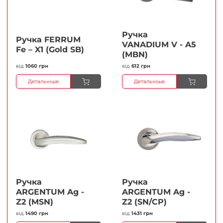
Ручка
Ручка FERRUМ
VANADIUM V - A5
Fe – X1 (Gold SB)
(MBN)
від
1060 грн
від
612 грн
Детальніше
Детальніше
Ручка
Ручка
ARGENTUM Ag -
ARGENTUM Ag -
Z2 (MSN)
Z2 (SN/CP)
від
1490 грн
від
1431 грн