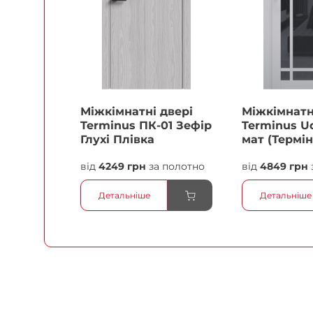
Міжкімнатні двері
Міжкімнатн
Terminus ПК-01 Зефір
Terminus Ud
Глухі Плівка
мат (Термін
білий Плів
від
4249 грн
за полотно
від
4849 грн
Детальніше
Детальніше