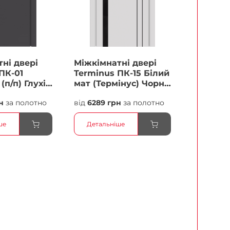
ні двері
Міжкімнатні двері
ПК-01
Terminus ПК-15 Білий
(п/п) Глухі
мат (Термінус) Чорне
скло Плівка
н
за полотно
від
6289 грн
за полотно
ше
Детальніше