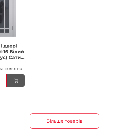
і двері
-16 Білий
ус) Сатин
ка
за полотно
Більше товарів