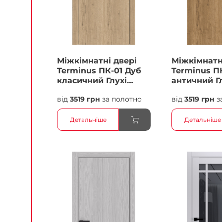
Міжкімнатні двері
Міжкімнатн
Terminus ПК-01 Дуб
Terminus П
класичний Глухі
античний Г
Плівка
Плівка
від
3519 грн
за полотно
від
3519 грн
з
Детальніше
Детальніше