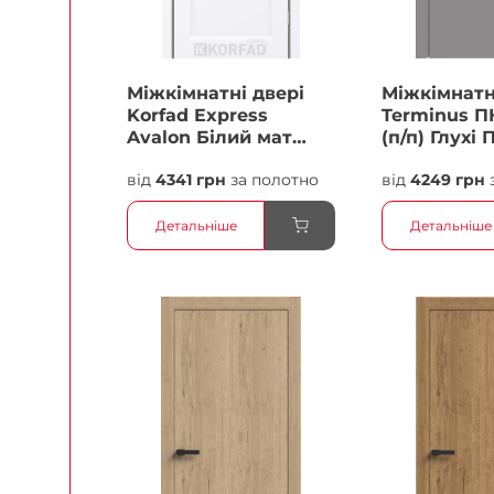
Міжкімнатні двері
Міжкімнатн
Korfad Express
Terminus П
Avalon Білий мат
(п/п) Глухі 
Кристал Антискретч
від
4341 грн
за полотно
від
4249 грн
Плівка
Детальніше
Детальніше