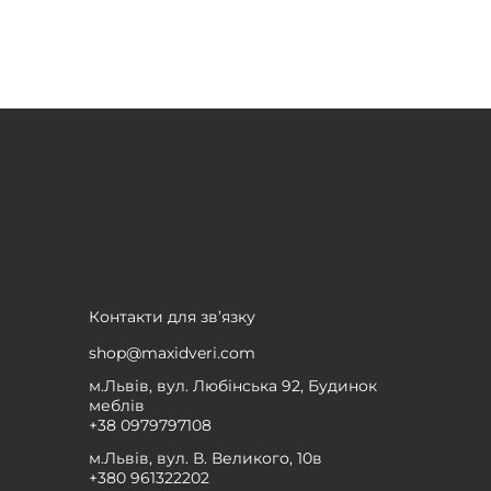
Контакти для зв’язку
shop@maxidveri.com
м.Львів, вул. Любінська 92, Будинок
меблів
+38 0979797108
м.Львів, вул. В. Великого, 10в
+380 961322202