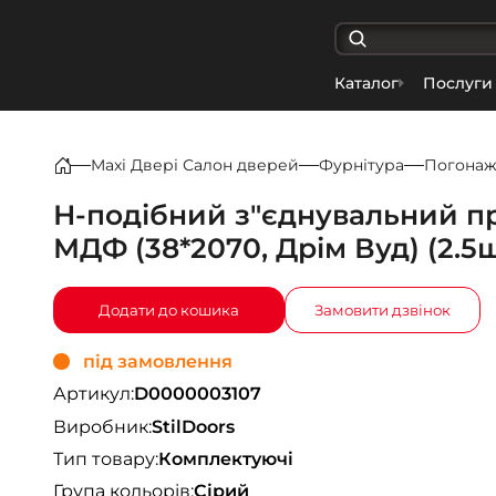
Каталог
Послуги
Maxi Двері Салон дверей
Фурнітура
Погона
Н-подібний з"єднувальний п
МДФ (38*2070, Дрім Вуд) (2.5
Додати до кошика
Замовити дзвінок
під замовлення
Артикул:
D0000003107
Виробник:
StilDoors
Тип товару:
Комплектуючі
Група кольорів:
Сірий