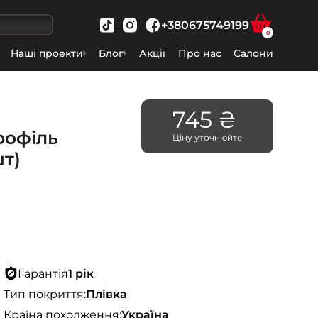
+380675749199
0
Наші проекти
Блог
Акції
Про нас
Салони
ж
745 ₴
рофіль
Ціну уточнюйте
шт)
Гарантія
1 рік
Тип покриття:
Плівка
Країна походження:
Україна