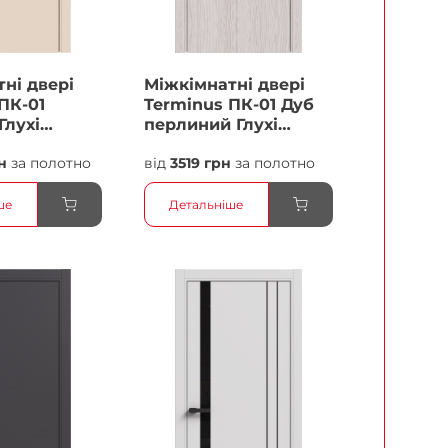
ні двері
Міжкімнатні двері
ПК-01
Terminus ПК-01 Дуб
Глухі
перлиний Глухі
Плівка
н
за полотно
від
3519 грн
за полотно
ше
Детальніше