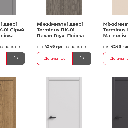
і двері
Міжкімнатні двері
Міжкімнат
К-01 Сірий
Terminus ПК-01
Terminus 
Плівка
Пекан Глухі Плівка
Магнолія 
Плівка
за полотно
від
4249 грн
за полотно
від
4249 гр
Детальніше
Детальні