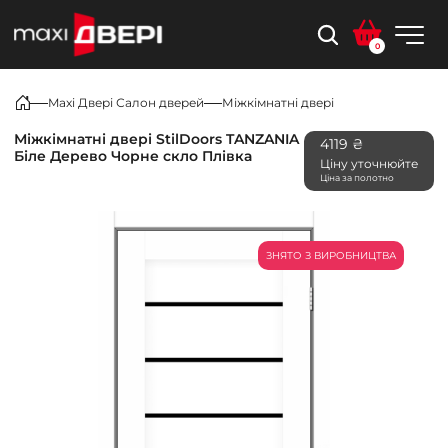
0
Maxi Двері Салон дверей
Міжкімнатні двері
Міжкімнатні двері StilDoors TANZANIA
4119 ₴
Біле Дерево Чорне скло Плівка
Ціну уточнюйте
Ціна за полотно
ЗНЯТО З ВИРОБНИЦТВА