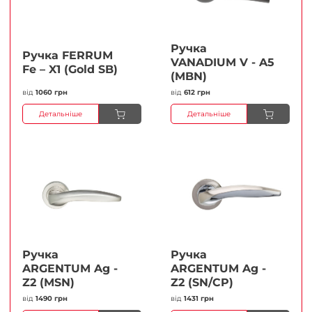
Ручка
Ручка FERRUМ
VANADIUM V - A5
Fe – X1 (Gold SB)
(MBN)
від
1060 грн
від
612 грн
Детальніше
Детальніше
Ручка
Ручка
ARGENTUM Ag -
ARGENTUM Ag -
Z2 (MSN)
Z2 (SN/CP)
від
1490 грн
від
1431 грн