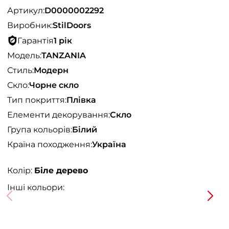
Артикул:
D0000002292
Виробник:
StilDoors
Гарантія
1 рік
Модель:
TANZANIA
Стиль:
Модерн
Скло:
Чорне скло
Тип покриття:
Плівка
Елементи декорування:
Скло
Група кольорів:
Білий
Країна походження:
Україна
Колір:
Біле дерево
Інші кольори: