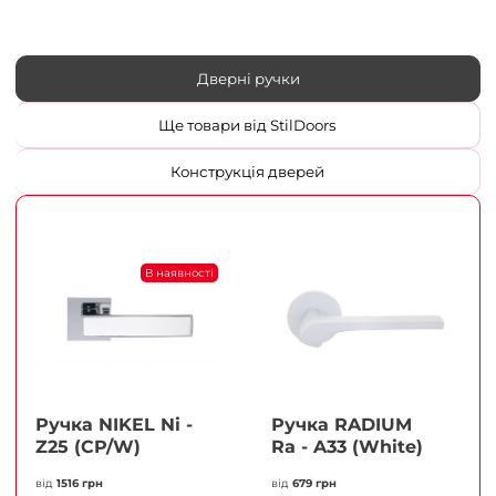
Дверні ручки
Ще товари від StilDoors
Конструкція дверей
В наявності
Ручка NIKEL Ni -
Ручка RADIUM
Z25 (CP/W)
Ra - A33 (White)
від
1516 грн
від
679 грн