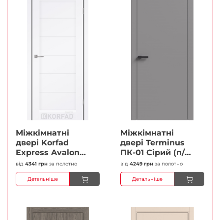
Міжкімнатні
Міжкімнатні
двері Korfad
двері Terminus
Express Avalon
ПК-01 Сірий (п/п)
Білий мат
Глухі Плівка
від
4341 грн
за полотно
від
4249 грн
за полотно
Кристал
Детальніше
Детальніше
Антискретч
Плівка