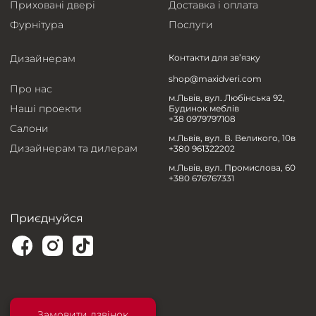
Приховані двері
Доставка і оплата
Фурнітура
Послуги
Дизайнерам
Контакти для зв’язку
shop@maxidveri.com
Про нас
м.Львів, вул. Любінська 92,
Наші проекти
Будинок меблів
+38 0979797108
Салони
м.Львів, вул. В. Великого, 10в
Дизайнерам та дилерам
+380 961322202
м.Львів, вул. Промислова, 60
+380 676767331
Приєднуйся
Замовити дзвінок