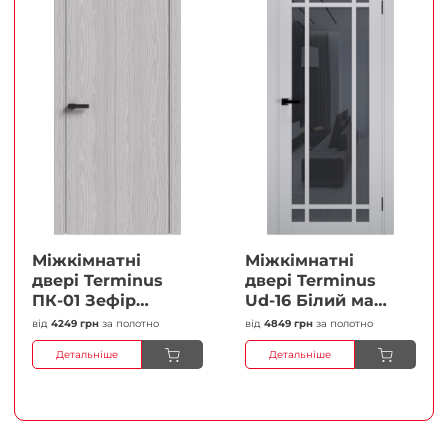
Міжкімнатні
Міжкімнатні
двері Terminus
двері Terminus
ПК-01 Зефір
Ud-16 Білий мат
Глухі Плівка
(Термінус) Сатин
від
4249 грн
за полотно
від
4849 грн
за полотно
білий Плівка
Детальніше
Детальніше