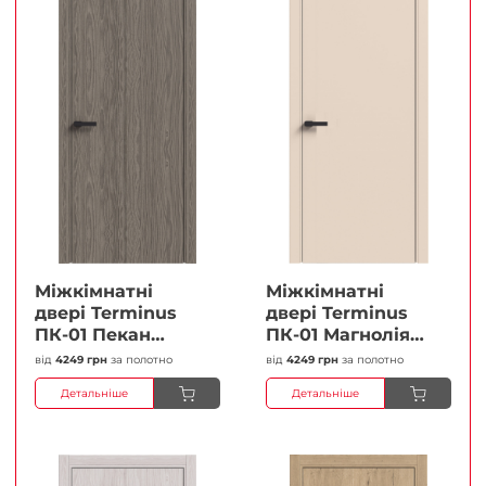
Міжкімнатні
Міжкімнатні
двері Terminus
двері Terminus
ПК-01 Пекан
ПК-01 Магнолія
Глухі Плівка
Глухі Плівка
від
4249 грн
за полотно
від
4249 грн
за полотно
Детальніше
Детальніше