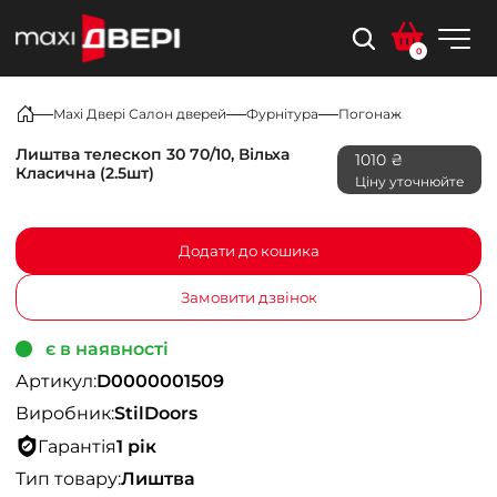
0
Maxi Двері Салон дверей
Фурнітура
Погонаж
Лиштва телескоп 30 70/10, Вільха
1010 ₴
Класична (2.5шт)
Ціну уточнюйте
Додати до кошика
Замовити дзвінок
є в наявності
Артикул:
D0000001509
Виробник:
StilDoors
Гарантія
1 рік
Тип товару:
Лиштва