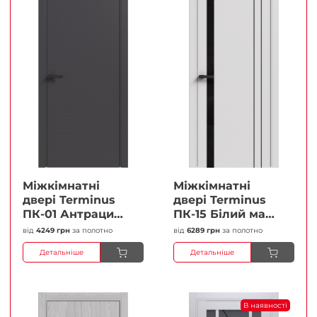
Міжкімнатні
Міжкімнатні
двері Terminus
двері Terminus
ПК-01 Антрацит
ПК-15 Білий мат
(п/п) Глухі
(Термінус) Чорне
від
4249 грн
за полотно
від
6289 грн
за полотно
Плівка
скло Плівка
Детальніше
Детальніше
В наявності