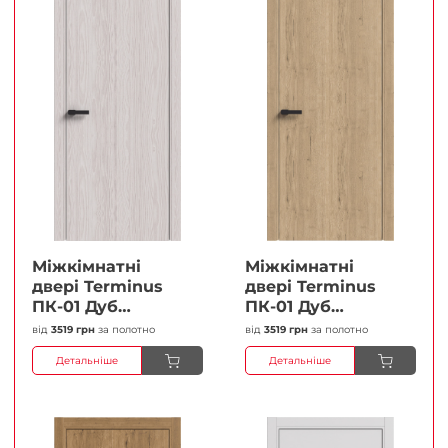
Міжкімнатні
Міжкімнатні
двері Terminus
двері Terminus
ПК-01 Дуб
ПК-01 Дуб
перлиний Глухі
класичний Глухі
від
3519 грн
за полотно
від
3519 грн
за полотно
Плівка
Плівка
Детальніше
Детальніше