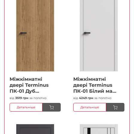
Міжкімнатні
Міжкімнатні
двері Terminus
двері Terminus
ПК-01 Дуб
ПК-01 Білий мат
античний Глухі
(Термінус) Глухі
від
3519 грн
за полотно
від
4249 грн
за полотно
Плівка
Плівка
Детальніше
Детальніше