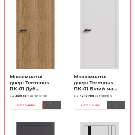
Міжкімнатні
Міжкімнатні
двері Terminus
двері Terminus
ПК-01 Дуб
ПК-01 Білий мат
античний Глухі
(Термінус) Глухі
від
3519 грн
за полотно
від
4249 грн
за полотно
Плівка
Плівка
Детальніше
Детальніше