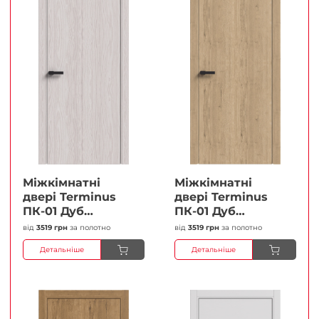
Міжкімнатні
Міжкімнатні
двері Terminus
двері Terminus
ПК-01 Дуб
ПК-01 Дуб
перлиний Глухі
класичний Глухі
від
3519 грн
за полотно
від
3519 грн
за полотно
Плівка
Плівка
Детальніше
Детальніше