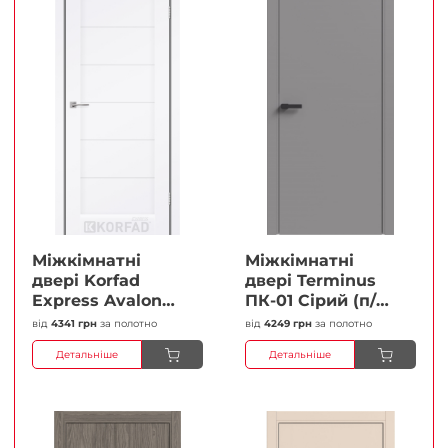
Міжкімнатні
Міжкімнатні
двері Korfad
двері Terminus
Express Avalon
ПК-01 Сірий (п/п)
Білий мат
Глухі Плівка
від
4341 грн
за полотно
від
4249 грн
за полотно
Кристал
Детальніше
Детальніше
Антискретч
Плівка