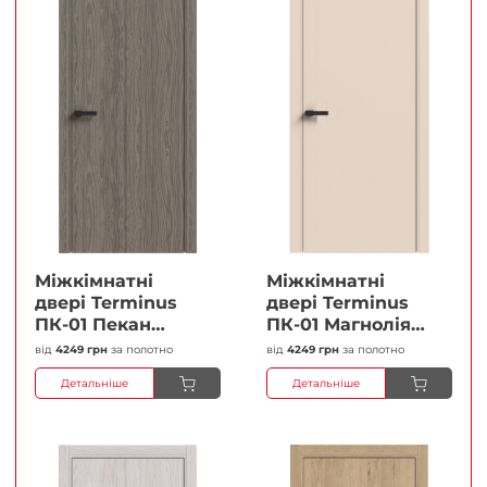
Міжкімнатні
Міжкімнатні
двері Terminus
двері Terminus
ПК-01 Пекан
ПК-01 Магнолія
Глухі Плівка
Глухі Плівка
від
4249 грн
за полотно
від
4249 грн
за полотно
Детальніше
Детальніше