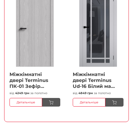
Міжкімнатні
Міжкімнатні
двері Terminus
двері Terminus
ПК-01 Зефір
Ud-16 Білий мат
Глухі Плівка
(Термінус) Сатин
від
4249 грн
за полотно
від
4849 грн
за полотно
білий Плівка
Детальніше
Детальніше