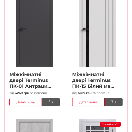
Міжкімнатні
Міжкімнатні
двері Terminus
двері Terminus
ПК-01 Антрацит
ПК-15 Білий мат
(п/п) Глухі
(Термінус) Чорне
від
4249 грн
за полотно
від
6289 грн
за полотно
Плівка
скло Плівка
Детальніше
Детальніше
В наявності