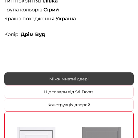
Тип покриття:
Плівка
Група кольорів:
Сірий
Країна походження:
Україна
Колір:
Дрім Вуд
Міжкімнатні двері
Ще товари від StilDoors
Конструкція дверей