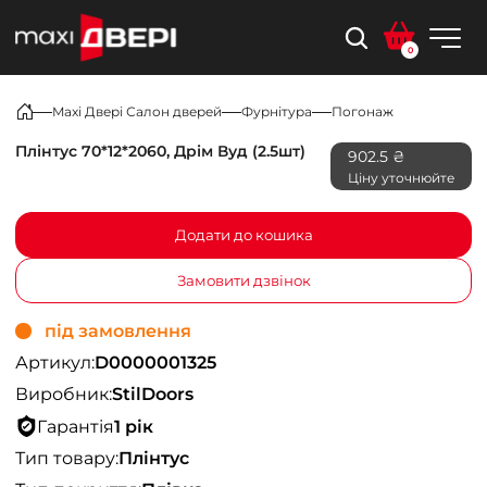
0
Maxi Двері Салон дверей
Фурнітура
Погонаж
Плінтус 70*12*2060, Дрім Вуд (2.5шт)
902.5 ₴
Ціну уточнюйте
Додати до кошика
Замовити дзвінок
під замовлення
Артикул:
D0000001325
Виробник:
StilDoors
Гарантія
1 рік
Тип товару:
Плінтус