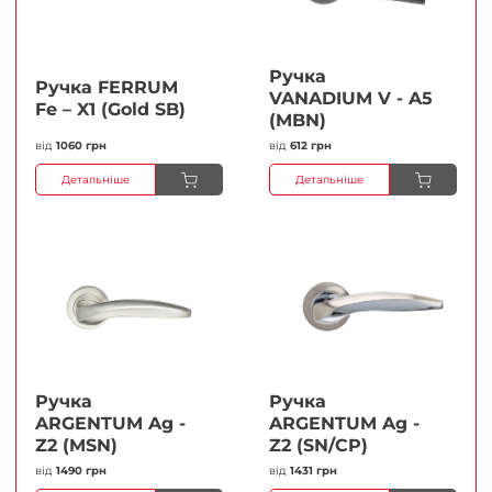
Ручка
Ручка FERRUМ
VANADIUM V - A5
Fe – X1 (Gold SB)
(MBN)
від
1060 грн
від
612 грн
Детальніше
Детальніше
Ручка
Ручка
ARGENTUM Ag -
ARGENTUM Ag -
Z2 (MSN)
Z2 (SN/CP)
від
1490 грн
від
1431 грн