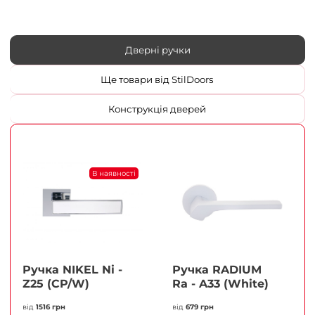
Дверні ручки
Ще товари від StilDoors
Конструкція дверей
В наявності
Ручка NIKEL Ni -
Ручка RADIUM
Z25 (CP/W)
Ra - A33 (White)
від
1516 грн
від
679 грн