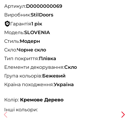
Артикул:
D0000000069
Виробник:
StilDoors
Гарантія
1 рік
Модель:
SLOVENIA
Стиль:
Модерн
Скло:
Чорне скло
Тип покриття:
Плівка
Елементи декорування:
Скло
Група кольорів:
Бежевий
Країна походження:
Україна
Колір:
Кремове Дерево
Інші кольори: