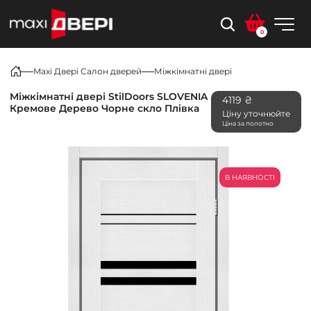
0
Maxi Двері Салон дверей
Міжкімнатні двері
Міжкімнатні двері StilDoors SLOVENIA
4119 ₴
Кремове Дерево Чорне скло Плівка
Ціну уточнюйте
Ціна за полотно
В НАЯВНОСТІ