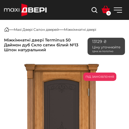
0
Maxi Двері Салон дверей
Міжкімнатні двері
Міжкімнатні двері Terminus 50
13129 ₴
Даймон дуб Скло сатин білий №13
Ціну уточнюйте
Шпон натуральний
Ціна за полотно
ПІД ЗАМОВЛЕННЯ