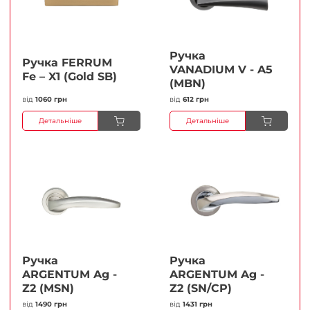
Ручка
Ручка FERRUМ
VANADIUM V - A5
Fe – X1 (Gold SB)
(MBN)
від
1060 грн
від
612 грн
Детальніше
Детальніше
Ручка
Ручка
ARGENTUM Ag -
ARGENTUM Ag -
Z2 (MSN)
Z2 (SN/CP)
від
1490 грн
від
1431 грн