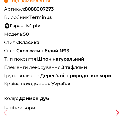
під замовлення
Артикул:
8088007273
Виробник:
Terminus
Гарантія
1 рік
Модель:
50
Стиль:
Класика
Скло:
Скло сатин білий №13
Тип покриття:
Шпон натуральний
Елементи декорування:
З тафлями
Група кольорів:
Дерев'яні, природні кольори
Країна походження:
Україна
Колір:
Даймон дуб
Інші кольори: