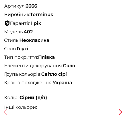
Артикул:
6666
Виробник:
Terminus
Гарантія
1 рік
Модель:
402
Стиль:
Неокласика
Скло:
Глухі
Тип покриття:
Плівка
Елементи декорування:
Скло
Група кольорів:
Світло сірі
Країна походження:
Україна
Колір:
Сірий (п/п)
Інші кольори: