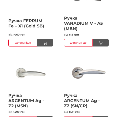
Ручка
Ручка FERRUМ
VANADIUM V - A5
Fe – X1 (Gold SB)
(MBN)
від
1060 грн
від
612 грн
Детальніше
Детальніше
Ручка
Ручка
ARGENTUM Ag -
ARGENTUM Ag -
Z2 (MSN)
Z2 (SN/CP)
від
1490 грн
від
1431 грн