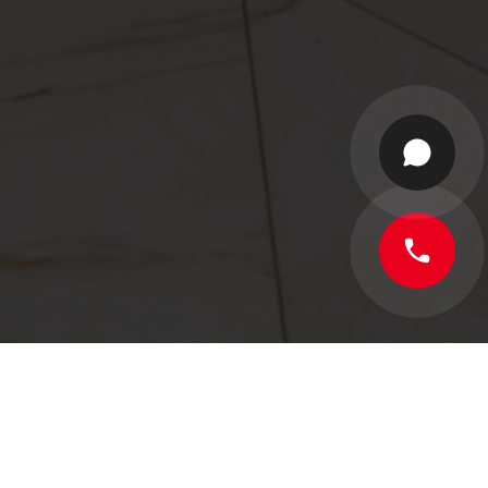
цей проект вийшов по-справжньому стильним!