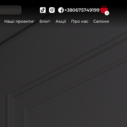
+380675749199
0
Наші проекти
Блог
Акції
Про нас
Салони