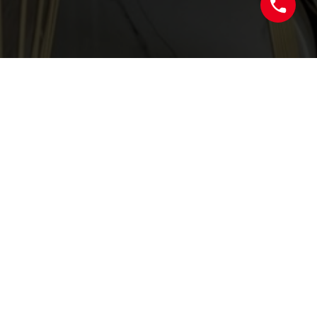
Сучасний інтер’єр — це гармонія дизайну та
функціональності, і двері Molding 1B від
виробника Maxi ідеально це демонструють!
Фішка моделі:
вертикальний
золотий молдинг
,
який додає дверям елегантності та розкоші.
Такий акцент ідеально підходить для сучасних
стилів інтер'єру: мінімалізм, модерн або лофт.
Особливості дверей Molding 1B:
Надійне покриття емаллю для довговічності.
Лаконічний білий колір, що візуально
збільшує простір.
Зручна чорна фурнітура для стильного